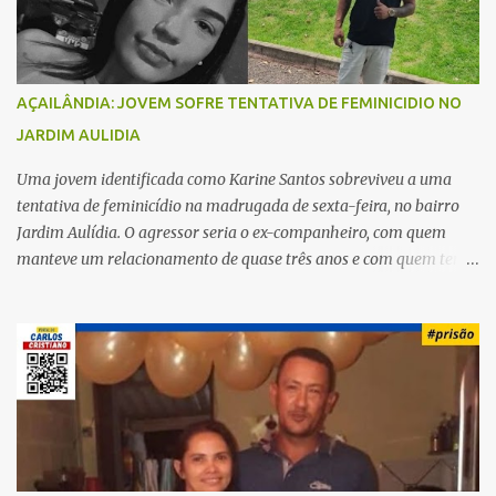
s
AÇAILÂNDIA: JOVEM SOFRE TENTATIVA DE FEMINICIDIO NO
JARDIM AULIDIA
Uma jovem identificada como Karine Santos sobreviveu a uma
tentativa de feminicídio na madrugada de sexta-feira, no bairro
Jardim Aulídia. O agressor seria o ex-companheiro, com quem
manteve um relacionamento de quase três anos e com quem tem
uma filha. Segundo Karine, durante todo o dia anterior, o suspeito
enviou mensagens insistindo para reatar o relacionamento, mas
ela deixou claro que não queria. Naquela noite, a vítima recebeu o
convite de um amigo para ir a uma festa. Ao chegar ao local,
percebeu que o ex também estava presente, mas permaneceu
tranquila durante todo o evento. O ataque aconteceu quando
Karine retornava para casa, por volta das 5h40 da manhã.
“Quando cheguei, ele estava escondido. Assim que me viu, entrou