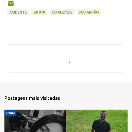
ACIDENTE
BR 010
FATALIDADE
MARANHÃO
C
o
m
e
n
t
Postagens mais visitadas
á
r
i
o