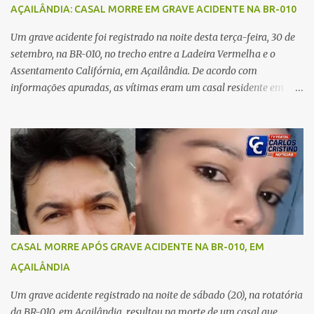
no carro e começou a me atacar com uma faca, atingindo também
AÇAILÂNDIA: CASAL MORRE EM GRAVE ACIDENTE NA BR-010
o rapaz que estava comigo”, relatou. Após a agressão, Karine
recebeu atendimento médico e passa bem, estando fora de perigo.
Um grave acidente foi registrado na noite desta terça-feira, 30 de
A jovem também registrou boletim de ocorrência contra o ex-
setembro, na BR-010, no trecho entre a Ladeira Vermelha e o
companheiro. Mesm...
Assentamento Califórnia, em Açailândia. De acordo com
informações apuradas, as vítimas eram um casal residente em
Imperatriz. Eles haviam vindo até o bairro Plano da Serra, em
Açailândia, para visitar familiares e estavam a caminho de casa
quando ocorreu a tragédia. O acidente envolveu uma motocicleta e
um caminhão caçamba. Com o impacto da colisão, o casal não
resistiu aos ferimentos e veio a óbito ainda no local. As vítimas
foram identificadas como Carmem Rejane e Ronaldo de Jesus.
Equipes de socorro foram acionadas, mas nada puderam fazer
além de constatar os óbitos. A Polícia Rodoviária Federal (PRF)
esteve no local para controlar o tráfego e coletar informações que
CASAL MORRE APÓS GRAVE ACIDENTE NA BR-010, EM
devem ajudar a esclarecer as causas do acidente.
AÇAILÂNDIA
Um grave acidente registrado na noite de sábado (20), na rotatória
da BR-010, em Açailândia, resultou na morte de um casal que