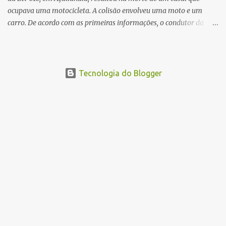
ocupava uma motocicleta. A colisão envolveu uma moto e um
carro. De acordo com as primeiras informações, o condutor da
motocicleta morreu ainda no local do acidente devido à gravidade
dos ferimentos. A passageira da moto chegou a ser socorrida com
vida e encaminhada para atendimento médico, mas infelizmente
não resistiu aos ferimentos e veio a óbito. Uma das vítimas foi
Tecnologia do Blogger
identificada como Gleiciane, moradora do bairro Jacu. Até o
momento, o condutor da motocicleta foi identificado como Julimar
Lucena, iria fazer 37 anos no próximo dia 28 de junho. De acordo
com informações preliminares, o casal teria discutido momentos
antes do acidente. Testemunhas relataram que, após a suposta
discussão, o condutor da motocicleta teria invadido a contramão e
colidido frontalmente com um carro. As circunstâncias do acidente
deverão ser apuradas pelas autoridades competentes. ...