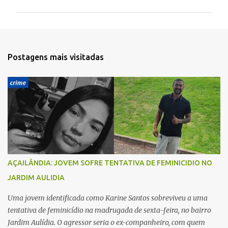
m
e
n
t
Postagens mais visitadas
á
r
i
o
s
AÇAILÂNDIA: JOVEM SOFRE TENTATIVA DE FEMINICIDIO NO
JARDIM AULIDIA
Uma jovem identificada como Karine Santos sobreviveu a uma
tentativa de feminicídio na madrugada de sexta-feira, no bairro
Jardim Aulídia. O agressor seria o ex-companheiro, com quem