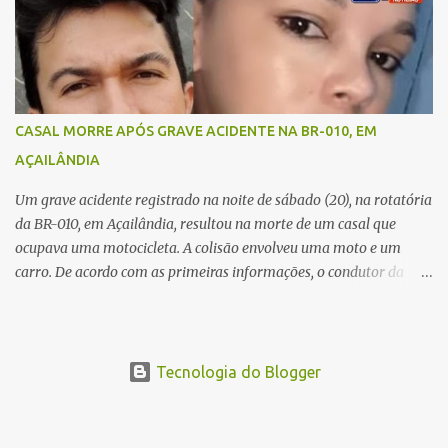
resistiu aos ferimentos e veio a óbito ainda no local. As vítimas
foram identificadas como Carmem Rejane e Ronaldo de Jesus.
Equipes de socorro foram acionadas, mas nada puderam fazer
além de constatar os óbitos. A Polícia Rodoviária Federal (PRF)
esteve no local para controlar o tráfego e coletar informações que
CASAL MORRE APÓS GRAVE ACIDENTE NA BR-010, EM
devem ajudar a esclarecer as causas do acidente.
AÇAILÂNDIA
Um grave acidente registrado na noite de sábado (20), na rotatória
da BR-010, em Açailândia, resultou na morte de um casal que
ocupava uma motocicleta. A colisão envolveu uma moto e um
carro. De acordo com as primeiras informações, o condutor da
motocicleta morreu ainda no local do acidente devido à gravidade
dos ferimentos. A passageira da moto chegou a ser socorrida com
vida e encaminhada para atendimento médico, mas infelizmente
não resistiu aos ferimentos e veio a óbito. Uma das vítimas foi
Tecnologia do Blogger
identificada como Gleiciane, moradora do bairro Jacu. Até o
momento, o condutor da motocicleta foi identificado como Julimar
Lucena, iria fazer 37 anos no próximo dia 28 de junho. De acordo