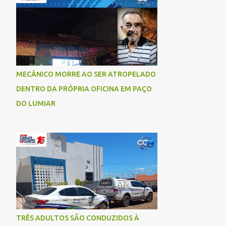
socorrida com vida e encaminhada para
atendimento médico, mas infelizmente não
resistiu aos ferimentos e veio a óbito. Uma
das vítimas foi identificada como Gleiciane,
moradora do bairro Jacu. Até o momento, o
condutor da motocicleta foi identificado
MECÂNICO MORRE AO SER ATROPELADO
como Julimar Lucena, iria fazer 37 anos no
DENTRO DA PRÓPRIA OFICINA EM PAÇO
próximo dia 28 de junho. De acordo com
informações preliminares, o casal teria
DO LUMIAR
discutido momentos antes do acidente.
Testemunhas relataram que, após a suposta
discussão, o condutor da motocicleta teria
invadido a contramão e colidido
frontalmente com um carro. As
circunstâncias do acidente deverão ser
apuradas pelas autoridades competentes. ...
TRÊS ADULTOS SÃO CONDUZIDOS À