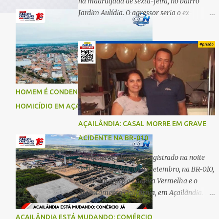
na madrugada de sexta-feira, no bairro
Jardim Aulídia. O agressor seria o ex-
companheiro, com quem manteve um
relacionamento de quase três anos e com
quem tem uma filha. Segundo Karine,
durante todo o dia anterior, o suspeito
enviou mensagens insistindo para reatar o
relacionamento, mas ela deixou claro que
HOMEM É CONDENADO A 18 ANOS POR
não queria. Naquela noite, a vítima recebeu
HOMICÍDIO EM AÇAILÂNDIA
o convite de um amigo para ir a uma festa.
Ao chegar ao local, percebeu que o ex
AÇAILÂNDIA: CASAL MORRE EM GRAVE
também estava presente, mas permaneceu
ACIDENTE NA BR-010
tranquila durante todo o evento. O ataque
aconteceu quando Karine retornava para
Um grave acidente foi registrado na noite
casa, por volta das 5h40 da manhã.
desta terça-feira, 30 de setembro, na BR-010,
“Quando cheguei, ele estava escondido.
no trecho entre a Ladeira Vermelha e o
Assim que me viu, entrou no carro e
Assentamento Califórnia, em Açailândia. De
começou a me atacar com uma faca,
acordo com informações apuradas, as
atingindo também o rapaz que estava
vítimas eram um casal residente em
AÇAILÂNDIA ESTÁ MUDANDO: COMÉRCIO