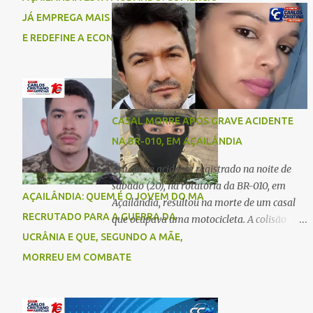
comigo”, relatou. Após a agressão, Karine
Imperatriz. Eles haviam vindo até o bairro
JÁ EMPREGA MAIS DO QUE A INDÚSTRIA
recebeu atendimento médico e passa bem,
Plano da Serra, em Açailândia, para visitar
E REDEFINE A ECONOMIA DO MUNICÍPIO
estando fora de perigo. A jovem também
familiares e estavam a caminho de casa
registrou boletim de ocorrência contra o ex-
quando ocorreu a tragédia. O acidente
companheiro. Mesm...
envolveu uma motocicleta e um caminhão
caçamba. Com o impacto da colisão, o casal
não resistiu aos ferimentos e veio a óbito
CASAL MORRE APÓS GRAVE ACIDENTE
ainda no local. As vítimas foram
NA BR-010, EM AÇAILÂNDIA
identificadas como Carmem Rejane e
Ronaldo de Jesus. Equipes de socorro foram
Um grave acidente registrado na noite de
acionadas, mas nada puderam fazer além
sábado (20), na rotatória da BR-010, em
AÇAILÂNDIA: QUEM É O JOVEM DO MA
de constatar os óbitos. A Polícia Rodoviária
Açailândia, resultou na morte de um casal
Federal (PRF) esteve no local para controlar
RECRUTADO PARA A GUERRA DA
que ocupava uma motocicleta. A colisão
o tráfego e coletar informações que devem
envolveu uma moto e um carro. De acordo
UCRÂNIA E QUE, SEGUNDO A MÃE,
ajudar a esclarecer as causas do acidente.
com as primeiras informações, o condutor
MORREU EM COMBATE
da motocicleta morreu ainda no local do
acidente devido à gravidade dos ferimentos.
A passageira da moto chegou a ser