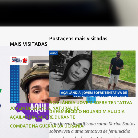
Postagens mais visitadas
MAIS VISITADAS DA SEMANA
AÇAILÂNDIA: JOVEM SOFRE TENTATIVA
JOVEM DE 24 ANOS, NATURAL DE
DE FEMINICIDIO NO JARDIM AULIDIA
AÇAILÂNDIA, MORRE DURANTE
Uma jovem identificada como Karine Santos
COMBATE NA GUERRA DA UCRÂNIA
sobreviveu a uma tentativa de feminicídio