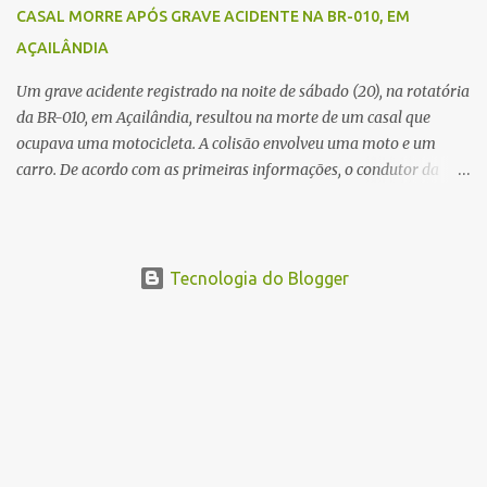
esteve no local para controlar o tráfego e coletar informações que
CASAL MORRE APÓS GRAVE ACIDENTE NA BR-010, EM
devem ajudar a esclarecer as causas do acidente.
AÇAILÂNDIA
Um grave acidente registrado na noite de sábado (20), na rotatória
da BR-010, em Açailândia, resultou na morte de um casal que
ocupava uma motocicleta. A colisão envolveu uma moto e um
carro. De acordo com as primeiras informações, o condutor da
motocicleta morreu ainda no local do acidente devido à gravidade
dos ferimentos. A passageira da moto chegou a ser socorrida com
vida e encaminhada para atendimento médico, mas infelizmente
não resistiu aos ferimentos e veio a óbito. Uma das vítimas foi
Tecnologia do Blogger
identificada como Gleiciane, moradora do bairro Jacu. Até o
momento, o condutor da motocicleta foi identificado como Julimar
Lucena, iria fazer 37 anos no próximo dia 28 de junho. De acordo
com informações preliminares, o casal teria discutido momentos
antes do acidente. Testemunhas relataram que, após a suposta
discussão, o condutor da motocicleta teria invadido a contramão e
colidido frontalmente com um carro. As circunstâncias do acidente
deverão ser apuradas pelas autoridades competentes. ...