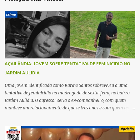
á
r
i
o
s
AÇAILÂNDIA: JOVEM SOFRE TENTATIVA DE FEMINICIDIO NO
JARDIM AULIDIA
Uma jovem identificada como Karine Santos sobreviveu a uma
tentativa de feminicídio na madrugada de sexta-feira, no bairro
Jardim Aulídia. O agressor seria o ex-companheiro, com quem
manteve um relacionamento de quase três anos e com quem tem
uma filha. Segundo Karine, durante todo o dia anterior, o suspeito
enviou mensagens insistindo para reatar o relacionamento, mas
ela deixou claro que não queria. Naquela noite, a vítima recebeu o
convite de um amigo para ir a uma festa. Ao chegar ao local,