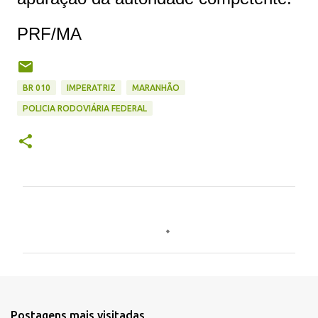
PRF/MA
BR 010
IMPERATRIZ
MARANHÃO
POLICIA RODOVIÁRIA FEDERAL
C
o
m
e
n
t
Postagens mais visitadas