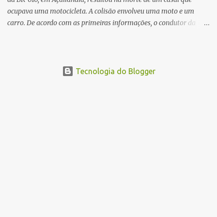
ocupava uma motocicleta. A colisão envolveu uma moto e um
carro. De acordo com as primeiras informações, o condutor da
motocicleta morreu ainda no local do acidente devido à gravidade
dos ferimentos. A passageira da moto chegou a ser socorrida com
vida e encaminhada para atendimento médico, mas infelizmente
não resistiu aos ferimentos e veio a óbito. Uma das vítimas foi
Tecnologia do Blogger
identificada como Gleiciane, moradora do bairro Jacu. Até o
momento, o condutor da motocicleta foi identificado como Julimar
Lucena, iria fazer 37 anos no próximo dia 28 de junho. De acordo
com informações preliminares, o casal teria discutido momentos
antes do acidente. Testemunhas relataram que, após a suposta
discussão, o condutor da motocicleta teria invadido a contramão e
colidido frontalmente com um carro. As circunstâncias do acidente
deverão ser apuradas pelas autoridades competentes. ...