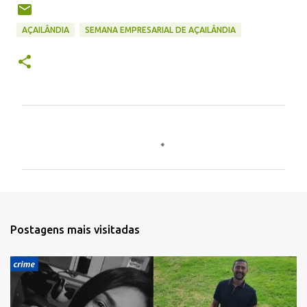
AÇAILÂNDIA
SEMANA EMPRESARIAL DE AÇAILÂNDIA
C
o
m
e
n
t
Postagens mais visitadas
á
r
i
o