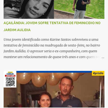
s
AÇAILÂNDIA: JOVEM SOFRE TENTATIVA DE FEMINICIDIO NO
JARDIM AULIDIA
Uma jovem identificada como Karine Santos sobreviveu a uma
tentativa de feminicídio na madrugada de sexta-feira, no bairro
Jardim Aulídia. O agressor seria o ex-companheiro, com quem
manteve um relacionamento de quase três anos e com quem tem
uma filha. Segundo Karine, durante todo o dia anterior, o suspeito
enviou mensagens insistindo para reatar o relacionamento, mas
ela deixou claro que não queria. Naquela noite, a vítima recebeu o
convite de um amigo para ir a uma festa. Ao chegar ao local,
percebeu que o ex também estava presente, mas permaneceu
tranquila durante todo o evento. O ataque aconteceu quando
Karine retornava para casa, por volta das 5h40 da manhã.
“Quando cheguei, ele estava escondido. Assim que me viu, entrou