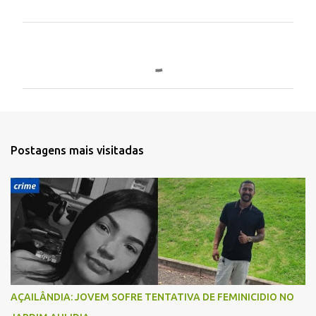
C
o
m
e
n
t
Postagens mais visitadas
á
r
i
o
s
AÇAILÂNDIA: JOVEM SOFRE TENTATIVA DE FEMINICIDIO NO