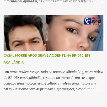
informações apuradas, as vítimas eram um casal residente em
Imperatriz. Eles haviam vindo até o bairro Plano da Serra, em
Açailândia, para visitar familiares e estavam a caminho de casa
quando ocorreu a tragédia. O acidente envolveu uma motocicleta e
um caminhão caçamba. Com o impacto da colisão, o casal não
resistiu aos ferimentos e veio a óbito ainda no local. As vítimas
foram identificadas como Carmem Rejane e Ronaldo de Jesus.
Equipes de socorro foram acionadas, mas nada puderam fazer
além de constatar os óbitos. A Polícia Rodoviária Federal (PRF)
esteve no local para controlar o tráfego e coletar informações que
CASAL MORRE APÓS GRAVE ACIDENTE NA BR-010, EM
devem ajudar a esclarecer as causas do acidente.
AÇAILÂNDIA
Um grave acidente registrado na noite de sábado (20), na rotatória
da BR-010, em Açailândia, resultou na morte de um casal que
ocupava uma motocicleta. A colisão envolveu uma moto e um
carro. De acordo com as primeiras informações, o condutor da
motocicleta morreu ainda no local do acidente devido à gravidade
dos ferimentos. A passageira da moto chegou a ser socorrida com
vida e encaminhada para atendimento médico, mas infelizmente