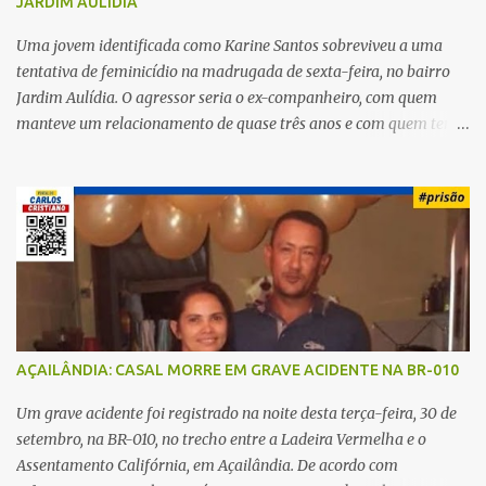
JARDIM AULIDIA
Uma jovem identificada como Karine Santos sobreviveu a uma
tentativa de feminicídio na madrugada de sexta-feira, no bairro
Jardim Aulídia. O agressor seria o ex-companheiro, com quem
manteve um relacionamento de quase três anos e com quem tem
uma filha. Segundo Karine, durante todo o dia anterior, o suspeito
enviou mensagens insistindo para reatar o relacionamento, mas
ela deixou claro que não queria. Naquela noite, a vítima recebeu o
convite de um amigo para ir a uma festa. Ao chegar ao local,
percebeu que o ex também estava presente, mas permaneceu
tranquila durante todo o evento. O ataque aconteceu quando
Karine retornava para casa, por volta das 5h40 da manhã.
“Quando cheguei, ele estava escondido. Assim que me viu, entrou
no carro e começou a me atacar com uma faca, atingindo também
AÇAILÂNDIA: CASAL MORRE EM GRAVE ACIDENTE NA BR-010
o rapaz que estava comigo”, relatou. Após a agressão, Karine
recebeu atendimento médico e passa bem, estando fora de perigo.
Um grave acidente foi registrado na noite desta terça-feira, 30 de
A jovem também registrou boletim de ocorrência contra o ex-
setembro, na BR-010, no trecho entre a Ladeira Vermelha e o
companheiro. Mesm...
Assentamento Califórnia, em Açailândia. De acordo com