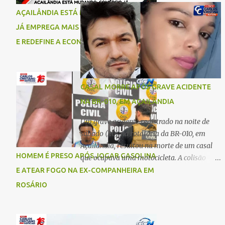
comigo”, relatou. Após a agressão, Karine
Imperatriz. Eles haviam vindo até o bairro
AÇAILÂNDIA ESTÁ MUDANDO: COMÉRCIO
recebeu atendimento médico e passa bem,
Plano da Serra, em Açailândia, para visitar
JÁ EMPREGA MAIS DO QUE A INDÚSTRIA
estando fora de perigo. A jovem também
familiares e estavam a caminho de casa
registrou boletim de ocorrência contra o ex-
E REDEFINE A ECONOMIA DO MUNICÍPIO
quando ocorreu a tragédia. O acidente
companheiro. Mesm...
envolveu uma motocicleta e um caminhão
caçamba. Com o impacto da colisão, o casal
não resistiu aos ferimentos e veio a óbito
CASAL MORRE APÓS GRAVE ACIDENTE
ainda no local. As vítimas foram
NA BR-010, EM AÇAILÂNDIA
identificadas como Carmem Rejane e
Ronaldo de Jesus. Equipes de socorro foram
Um grave acidente registrado na noite de
acionadas, mas nada puderam fazer além
sábado (20), na rotatória da BR-010, em
de constatar os óbitos. A Polícia Rodoviária
Açailândia, resultou na morte de um casal
Federal (PRF) esteve no local para controlar
HOMEM É PRESO APÓS JOGAR GASOLINA
que ocupava uma motocicleta. A colisão
o tráfego e coletar informações que devem
envolveu uma moto e um carro. De acordo
E ATEAR FOGO NA EX-COMPANHEIRA EM
ajudar a esclarecer as causas do acidente.
com as primeiras informações, o condutor
ROSÁRIO
da motocicleta morreu ainda no local do
acidente devido à gravidade dos ferimentos.
A passageira da moto chegou a ser