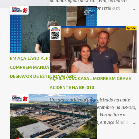
na madrugada de sexta-feira, no bairro
Jardim Aulídia. O agressor seria o ex-
companheiro, com quem manteve um
relacionamento de quase três anos e com
quem tem uma filha. Segundo Karine,
durante todo o dia anterior, o suspeito
enviou mensagens insistindo para reatar o
relacionamento, mas ela deixou claro que
EM AÇAILÂNDIA, FORÇAS DE SEGURANÇA
não queria. Naquela noite, a vítima recebeu
CUMPREM MANDADO DE PRISÃO EM
o convite de um amigo para ir a uma festa.
Ao chegar ao local, percebeu que o ex
DESFAVOR DE ESTELIONATÁRIO
AÇAILÂNDIA: CASAL MORRE EM GRAVE
também estava presente, mas permaneceu
ACIDENTE NA BR-010
tranquila durante todo o evento. O ataque
aconteceu quando Karine retornava para
Um grave acidente foi registrado na noite
casa, por volta das 5h40 da manhã.
desta terça-feira, 30 de setembro, na BR-010,
“Quando cheguei, ele estava escondido.
no trecho entre a Ladeira Vermelha e o
Assim que me viu, entrou no carro e
Assentamento Califórnia, em Açailândia. De
começou a me atacar com uma faca,
acordo com informações apuradas, as
atingindo também o rapaz que estava
vítimas eram um casal residente em