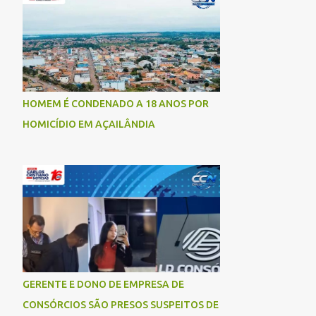
socorrida com vida e encaminhada para
atendimento médico, mas infelizmente não
resistiu aos ferimentos e veio a óbito. Uma
das vítimas foi identificada como Gleiciane,
moradora do bairro Jacu. Até o momento, o
condutor da motocicleta foi identificado
HOMEM É CONDENADO A 18 ANOS POR
como Julimar Lucena, iria fazer 37 anos no
HOMICÍDIO EM AÇAILÂNDIA
próximo dia 28 de junho. De acordo com
informações preliminares, o casal teria
discutido momentos antes do acidente.
Testemunhas relataram que, após a suposta
discussão, o condutor da motocicleta teria
invadido a contramão e colidido
frontalmente com um carro. As
circunstâncias do acidente deverão ser
apuradas pelas autoridades competentes. ...
GERENTE E DONO DE EMPRESA DE
CONSÓRCIOS SÃO PRESOS SUSPEITOS DE