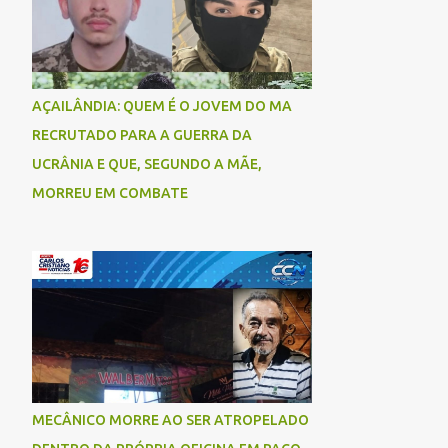
AÇAILÂNDIA: QUEM É O JOVEM DO MA
RECRUTADO PARA A GUERRA DA
UCRÂNIA E QUE, SEGUNDO A MÃE,
MORREU EM COMBATE
MECÂNICO MORRE AO SER ATROPELADO