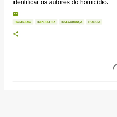
identificar os autores do homicídio.
HOMICIDIO
IMPERATRIZ
INSEGURANÇA
POLICIA
C
o
m
e
n
t
á
r