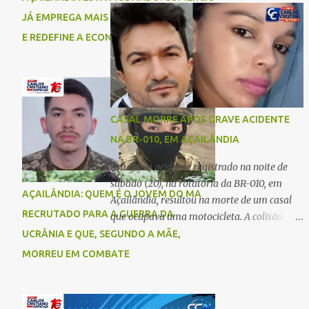
comigo”, relatou. Após a agressão, Karine
Imperatriz. Eles haviam vindo até o bairro
JÁ EMPREGA MAIS DO QUE A INDÚSTRIA
recebeu atendimento médico e passa bem,
Plano da Serra, em Açailândia, para visitar
E REDEFINE A ECONOMIA DO MUNICÍPIO
estando fora de perigo. A jovem também
familiares e estavam a caminho de casa
registrou boletim de ocorrência contra o ex-
quando ocorreu a tragédia. O acidente
companheiro. Mesm...
envolveu uma motocicleta e um caminhão
caçamba. Com o impacto da colisão, o casal
não resistiu aos ferimentos e veio a óbito
CASAL MORRE APÓS GRAVE ACIDENTE
ainda no local. As vítimas foram
NA BR-010, EM AÇAILÂNDIA
identificadas como Carmem Rejane e
Ronaldo de Jesus. Equipes de socorro foram
Um grave acidente registrado na noite de
acionadas, mas nada puderam fazer além
sábado (20), na rotatória da BR-010, em
AÇAILÂNDIA: QUEM É O JOVEM DO MA
de constatar os óbitos. A Polícia Rodoviária
Açailândia, resultou na morte de um casal
Federal (PRF) esteve no local para controlar
RECRUTADO PARA A GUERRA DA
que ocupava uma motocicleta. A colisão
o tráfego e coletar informações que devem
envolveu uma moto e um carro. De acordo
UCRÂNIA E QUE, SEGUNDO A MÃE,
ajudar a esclarecer as causas do acidente.
com as primeiras informações, o condutor
MORREU EM COMBATE
da motocicleta morreu ainda no local do
acidente devido à gravidade dos ferimentos.
A passageira da moto chegou a ser