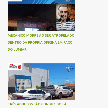
socorrida com vida e encaminhada para
atendimento médico, mas infelizmente não
resistiu aos ferimentos e veio a óbito. Uma
das vítimas foi identificada como Gleiciane,
moradora do bairro Jacu. Até o momento, o
condutor da motocicleta foi identificado
MECÂNICO MORRE AO SER ATROPELADO
como Julimar Lucena, iria fazer 37 anos no
DENTRO DA PRÓPRIA OFICINA EM PAÇO
próximo dia 28 de junho. De acordo com
informações preliminares, o casal teria
DO LUMIAR
discutido momentos antes do acidente.
Testemunhas relataram que, após a suposta
discussão, o condutor da motocicleta teria
invadido a contramão e colidido
frontalmente com um carro. As
circunstâncias do acidente deverão ser
apuradas pelas autoridades competentes. ...
TRÊS ADULTOS SÃO CONDUZIDOS À