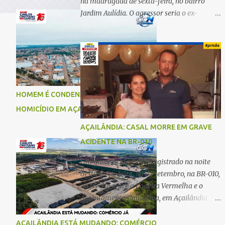
na madrugada de sexta-feira, no bairro
Jardim Aulídia. O agressor seria o ex-
companheiro, com quem manteve um
relacionamento de quase três anos e com
quem tem uma filha. Segundo Karine,
durante todo o dia anterior, o suspeito
enviou mensagens insistindo para reatar o
relacionamento, mas ela deixou claro que
HOMEM É CONDENADO A 18 ANOS POR
não queria. Naquela noite, a vítima recebeu
HOMICÍDIO EM AÇAILÂNDIA
o convite de um amigo para ir a uma festa.
Ao chegar ao local, percebeu que o ex
AÇAILÂNDIA: CASAL MORRE EM GRAVE
também estava presente, mas permaneceu
ACIDENTE NA BR-010
tranquila durante todo o evento. O ataque
aconteceu quando Karine retornava para
Um grave acidente foi registrado na noite
casa, por volta das 5h40 da manhã.
desta terça-feira, 30 de setembro, na BR-010,
“Quando cheguei, ele estava escondido.
no trecho entre a Ladeira Vermelha e o
Assim que me viu, entrou no carro e
Assentamento Califórnia, em Açailândia. De
começou a me atacar com uma faca,
acordo com informações apuradas, as
atingindo também o rapaz que estava
vítimas eram um casal residente em
AÇAILÂNDIA ESTÁ MUDANDO: COMÉRCIO