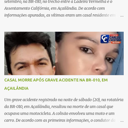
A jovem também registrou boletim de ocorrência contra o ex-
setembro, na BR-010, no trecho entre a Ladeira Vermelha e o
companheiro. Mesm...
Assentamento Califórnia, em Açailândia. De acordo com
informações apuradas, as vítimas eram um casal residente em
Imperatriz. Eles haviam vindo até o bairro Plano da Serra, em
Açailândia, para visitar familiares e estavam a caminho de casa
quando ocorreu a tragédia. O acidente envolveu uma motocicleta e
um caminhão caçamba. Com o impacto da colisão, o casal não
resistiu aos ferimentos e veio a óbito ainda no local. As vítimas
foram identificadas como Carmem Rejane e Ronaldo de Jesus.
Equipes de socorro foram acionadas, mas nada puderam fazer
além de constatar os óbitos. A Polícia Rodoviária Federal (PRF)
esteve no local para controlar o tráfego e coletar informações que
CASAL MORRE APÓS GRAVE ACIDENTE NA BR-010, EM
devem ajudar a esclarecer as causas do acidente.
AÇAILÂNDIA
Um grave acidente registrado na noite de sábado (20), na rotatória
da BR-010, em Açailândia, resultou na morte de um casal que
ocupava uma motocicleta. A colisão envolveu uma moto e um
carro. De acordo com as primeiras informações, o condutor da
motocicleta morreu ainda no local do acidente devido à gravidade