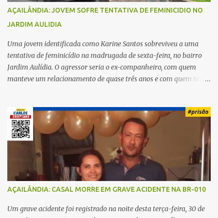
AÇAILÂNDIA: JOVEM SOFRE TENTATIVA DE FEMINICIDIO NO
JARDIM AULIDIA
Uma jovem identificada como Karine Santos sobreviveu a uma
tentativa de feminicídio na madrugada de sexta-feira, no bairro
Jardim Aulídia. O agressor seria o ex-companheiro, com quem
manteve um relacionamento de quase três anos e com quem tem
uma filha. Segundo Karine, durante todo o dia anterior, o suspeito
enviou mensagens insistindo para reatar o relacionamento, mas
ela deixou claro que não queria. Naquela noite, a vítima recebeu o
convite de um amigo para ir a uma festa. Ao chegar ao local,
percebeu que o ex também estava presente, mas permaneceu
tranquila durante todo o evento. O ataque aconteceu quando
Karine retornava para casa, por volta das 5h40 da manhã.
“Quando cheguei, ele estava escondido. Assim que me viu, entrou
no carro e começou a me atacar com uma faca, atingindo também
AÇAILÂNDIA: CASAL MORRE EM GRAVE ACIDENTE NA BR-010
o rapaz que estava comigo”, relatou. Após a agressão, Karine
recebeu atendimento médico e passa bem, estando fora de perigo.
Um grave acidente foi registrado na noite desta terça-feira, 30 de