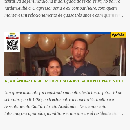
tentativa de feminicídio na madrugada de sexta-feira, no bairro
Jardim Aulídia. O agressor seria o ex-companheiro, com quem
manteve um relacionamento de quase três anos e com quem tem
uma filha. Segundo Karine, durante todo o dia anterior, o suspeito
enviou mensagens insistindo para reatar o relacionamento, mas
ela deixou claro que não queria. Naquela noite, a vítima recebeu o
convite de um amigo para ir a uma festa. Ao chegar ao local,
percebeu que o ex também estava presente, mas permaneceu
tranquila durante todo o evento. O ataque aconteceu quando
Karine retornava para casa, por volta das 5h40 da manhã.
“Quando cheguei, ele estava escondido. Assim que me viu, entrou
no carro e começou a me atacar com uma faca, atingindo também
AÇAILÂNDIA: CASAL MORRE EM GRAVE ACIDENTE NA BR-010
o rapaz que estava comigo”, relatou. Após a agressão, Karine
recebeu atendimento médico e passa bem, estando fora de perigo.
Um grave acidente foi registrado na noite desta terça-feira, 30 de
A jovem também registrou boletim de ocorrência contra o ex-
setembro, na BR-010, no trecho entre a Ladeira Vermelha e o
companheiro. Mesm...
Assentamento Califórnia, em Açailândia. De acordo com
informações apuradas, as vítimas eram um casal residente em
Imperatriz. Eles haviam vindo até o bairro Plano da Serra, em
Açailândia, para visitar familiares e estavam a caminho de casa