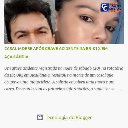
quando ocorreu a tragédia. O acidente envolveu uma motocicleta e
um caminhão caçamba. Com o impacto da colisão, o casal não
resistiu aos ferimentos e veio a óbito ainda no local. As vítimas
foram identificadas como Carmem Rejane e Ronaldo de Jesus.
Equipes de socorro foram acionadas, mas nada puderam fazer
além de constatar os óbitos. A Polícia Rodoviária Federal (PRF)
esteve no local para controlar o tráfego e coletar informações que
CASAL MORRE APÓS GRAVE ACIDENTE NA BR-010, EM
devem ajudar a esclarecer as causas do acidente.
AÇAILÂNDIA
Um grave acidente registrado na noite de sábado (20), na rotatória
da BR-010, em Açailândia, resultou na morte de um casal que
ocupava uma motocicleta. A colisão envolveu uma moto e um
carro. De acordo com as primeiras informações, o condutor da
motocicleta morreu ainda no local do acidente devido à gravidade
dos ferimentos. A passageira da moto chegou a ser socorrida com
vida e encaminhada para atendimento médico, mas infelizmente
não resistiu aos ferimentos e veio a óbito. Uma das vítimas foi
Tecnologia do Blogger
identificada como Gleiciane, moradora do bairro Jacu. Até o