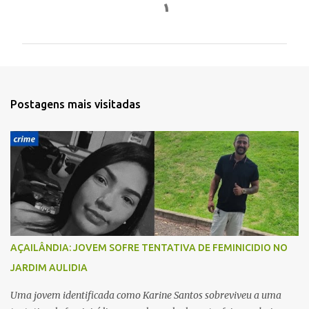
C
o
m
e
n
t
Postagens mais visitadas
á
r
i
o
s
AÇAILÂNDIA: JOVEM SOFRE TENTATIVA DE FEMINICIDIO NO
JARDIM AULIDIA
Uma jovem identificada como Karine Santos sobreviveu a uma