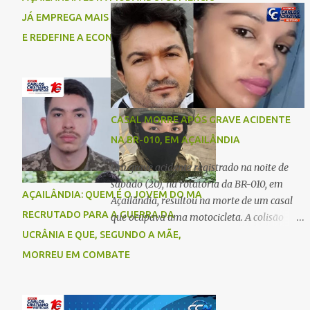
comigo”, relatou. Após a agressão, Karine
Imperatriz. Eles haviam vindo até o bairro
JÁ EMPREGA MAIS DO QUE A INDÚSTRIA
recebeu atendimento médico e passa bem,
Plano da Serra, em Açailândia, para visitar
E REDEFINE A ECONOMIA DO MUNICÍPIO
estando fora de perigo. A jovem também
familiares e estavam a caminho de casa
registrou boletim de ocorrência contra o ex-
quando ocorreu a tragédia. O acidente
companheiro. Mesm...
envolveu uma motocicleta e um caminhão
caçamba. Com o impacto da colisão, o casal
não resistiu aos ferimentos e veio a óbito
CASAL MORRE APÓS GRAVE ACIDENTE
ainda no local. As vítimas foram
NA BR-010, EM AÇAILÂNDIA
identificadas como Carmem Rejane e
Ronaldo de Jesus. Equipes de socorro foram
Um grave acidente registrado na noite de
acionadas, mas nada puderam fazer além
sábado (20), na rotatória da BR-010, em
AÇAILÂNDIA: QUEM É O JOVEM DO MA
de constatar os óbitos. A Polícia Rodoviária
Açailândia, resultou na morte de um casal
Federal (PRF) esteve no local para controlar
RECRUTADO PARA A GUERRA DA
que ocupava uma motocicleta. A colisão
o tráfego e coletar informações que devem
envolveu uma moto e um carro. De acordo
UCRÂNIA E QUE, SEGUNDO A MÃE,
ajudar a esclarecer as causas do acidente.
com as primeiras informações, o condutor
MORREU EM COMBATE
da motocicleta morreu ainda no local do
acidente devido à gravidade dos ferimentos.
A passageira da moto chegou a ser