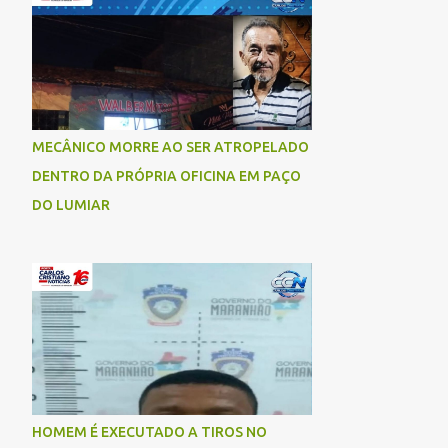
socorrida com vida e encaminhada para
atendimento médico, mas infelizmente não
resistiu aos ferimentos e veio a óbito. Uma
das vítimas foi identificada como Gleiciane,
moradora do bairro Jacu. Até o momento, o
condutor da motocicleta foi identificado
MECÂNICO MORRE AO SER ATROPELADO
como Julimar Lucena, iria fazer 37 anos no
DENTRO DA PRÓPRIA OFICINA EM PAÇO
próximo dia 28 de junho. De acordo com
informações preliminares, o casal teria
DO LUMIAR
discutido momentos antes do acidente.
Testemunhas relataram que, após a suposta
discussão, o condutor da motocicleta teria
invadido a contramão e colidido
frontalmente com um carro. As
circunstâncias do acidente deverão ser
apuradas pelas autoridades competentes. ...
HOMEM É EXECUTADO A TIROS NO