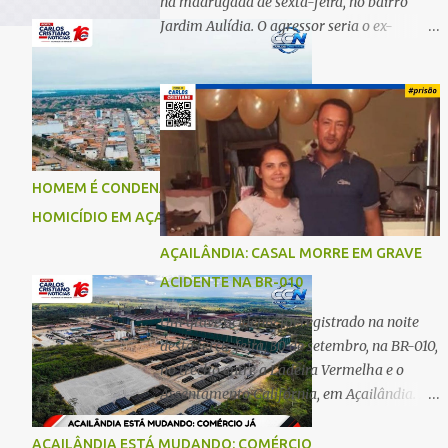
na madrugada de sexta-feira, no bairro
Jardim Aulídia. O agressor seria o ex-
companheiro, com quem manteve um
relacionamento de quase três anos e com
quem tem uma filha. Segundo Karine,
durante todo o dia anterior, o suspeito
enviou mensagens insistindo para reatar o
relacionamento, mas ela deixou claro que
HOMEM É CONDENADO A 18 ANOS POR
não queria. Naquela noite, a vítima recebeu
HOMICÍDIO EM AÇAILÂNDIA
o convite de um amigo para ir a uma festa.
Ao chegar ao local, percebeu que o ex
AÇAILÂNDIA: CASAL MORRE EM GRAVE
também estava presente, mas permaneceu
ACIDENTE NA BR-010
tranquila durante todo o evento. O ataque
aconteceu quando Karine retornava para
Um grave acidente foi registrado na noite
casa, por volta das 5h40 da manhã.
desta terça-feira, 30 de setembro, na BR-010,
“Quando cheguei, ele estava escondido.
no trecho entre a Ladeira Vermelha e o
Assim que me viu, entrou no carro e
Assentamento Califórnia, em Açailândia. De
começou a me atacar com uma faca,
acordo com informações apuradas, as
atingindo também o rapaz que estava
vítimas eram um casal residente em
AÇAILÂNDIA ESTÁ MUDANDO: COMÉRCIO