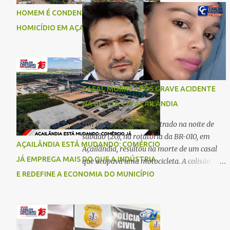
comigo”, relatou. Após a agressão, Karine
Imperatriz. Eles haviam vindo até o bairro
HOMEM É CONDENADO A 18 ANOS POR
recebeu atendimento médico e passa bem,
Plano da Serra, em Açailândia, para visitar
HOMICÍDIO EM AÇAILÂNDIA
estando fora de perigo. A jovem também
familiares e estavam a caminho de casa
registrou boletim de ocorrência contra o ex-
quando ocorreu a tragédia. O acidente
companheiro. Mesm...
envolveu uma motocicleta e um caminhão
caçamba. Com o impacto da colisão, o casal
não resistiu aos ferimentos e veio a óbito
CASAL MORRE APÓS GRAVE ACIDENTE
ainda no local. As vítimas foram
NA BR-010, EM AÇAILÂNDIA
identificadas como Carmem Rejane e
Ronaldo de Jesus. Equipes de socorro foram
Um grave acidente registrado na noite de
acionadas, mas nada puderam fazer além
sábado (20), na rotatória da BR-010, em
AÇAILÂNDIA ESTÁ MUDANDO: COMÉRCIO
de constatar os óbitos. A Polícia Rodoviária
Açailândia, resultou na morte de um casal
Federal (PRF) esteve no local para controlar
JÁ EMPREGA MAIS DO QUE A INDÚSTRIA
que ocupava uma motocicleta. A colisão
o tráfego e coletar informações que devem
envolveu uma moto e um carro. De acordo
E REDEFINE A ECONOMIA DO MUNICÍPIO
ajudar a esclarecer as causas do acidente.
com as primeiras informações, o condutor
da motocicleta morreu ainda no local do
acidente devido à gravidade dos ferimentos.
A passageira da moto chegou a ser