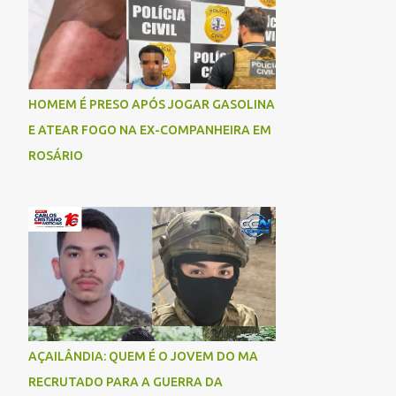
socorrida com vida e encaminhada para
atendimento médico, mas infelizmente não
resistiu aos ferimentos e veio a óbito. Uma
das vítimas foi identificada como Gleiciane,
moradora do bairro Jacu. Até o momento, o
HOMEM É PRESO APÓS JOGAR GASOLINA
condutor da motocicleta foi identificado
E ATEAR FOGO NA EX-COMPANHEIRA EM
como Julimar Lucena, iria fazer 37 anos no
ROSÁRIO
próximo dia 28 de junho. De acordo com
informações preliminares, o casal teria
discutido momentos antes do acidente.
Testemunhas relataram que, após a suposta
discussão, o condutor da motocicleta teria
invadido a contramão e colidido
frontalmente com um carro. As
circunstâncias do acidente deverão ser
apuradas pelas autoridades competentes. ...
AÇAILÂNDIA: QUEM É O JOVEM DO MA
RECRUTADO PARA A GUERRA DA