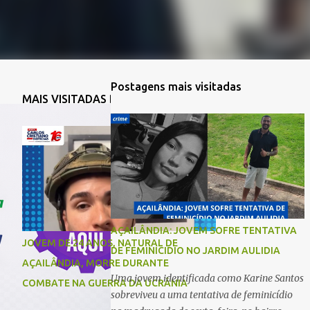
Postagens mais visitadas
MAIS VISITADAS DA SEMANA
AÇAILÂNDIA: JOVEM SOFRE TENTATIVA
JOVEM DE 24 ANOS, NATURAL DE
DE FEMINICIDIO NO JARDIM AULIDIA
AÇAILÂNDIA, MORRE DURANTE
Uma jovem identificada como Karine Santos
COMBATE NA GUERRA DA UCRÂNIA
sobreviveu a uma tentativa de feminicídio