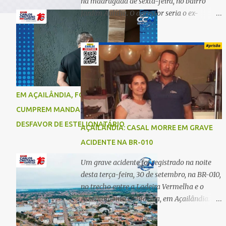
na madrugada de sexta-feira, no bairro
Jardim Aulídia. O agressor seria o ex-
companheiro, com quem manteve um
relacionamento de quase três anos e com
quem tem uma filha. Segundo Karine,
durante todo o dia anterior, o suspeito
enviou mensagens insistindo para reatar o
relacionamento, mas ela deixou claro que
EM AÇAILÂNDIA, FORÇAS DE SEGURANÇA
não queria. Naquela noite, a vítima recebeu
CUMPREM MANDADO DE PRISÃO EM
o convite de um amigo para ir a uma festa.
Ao chegar ao local, percebeu que o ex
DESFAVOR DE ESTELIONATÁRIO
AÇAILÂNDIA: CASAL MORRE EM GRAVE
também estava presente, mas permaneceu
ACIDENTE NA BR-010
tranquila durante todo o evento. O ataque
aconteceu quando Karine retornava para
Um grave acidente foi registrado na noite
casa, por volta das 5h40 da manhã.
desta terça-feira, 30 de setembro, na BR-010,
“Quando cheguei, ele estava escondido.
no trecho entre a Ladeira Vermelha e o
Assim que me viu, entrou no carro e
Assentamento Califórnia, em Açailândia. De
começou a me atacar com uma faca,
acordo com informações apuradas, as
atingindo também o rapaz que estava
vítimas eram um casal residente em