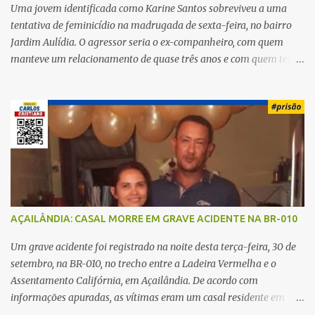
Uma jovem identificada como Karine Santos sobreviveu a uma
tentativa de feminicídio na madrugada de sexta-feira, no bairro
Jardim Aulídia. O agressor seria o ex-companheiro, com quem
manteve um relacionamento de quase três anos e com quem tem
uma filha. Segundo Karine, durante todo o dia anterior, o suspeito
enviou mensagens insistindo para reatar o relacionamento, mas
ela deixou claro que não queria. Naquela noite, a vítima recebeu o
convite de um amigo para ir a uma festa. Ao chegar ao local,
percebeu que o ex também estava presente, mas permaneceu
tranquila durante todo o evento. O ataque aconteceu quando
Karine retornava para casa, por volta das 5h40 da manhã.
“Quando cheguei, ele estava escondido. Assim que me viu, entrou
no carro e começou a me atacar com uma faca, atingindo também
AÇAILÂNDIA: CASAL MORRE EM GRAVE ACIDENTE NA BR-010
o rapaz que estava comigo”, relatou. Após a agressão, Karine
recebeu atendimento médico e passa bem, estando fora de perigo.
Um grave acidente foi registrado na noite desta terça-feira, 30 de
A jovem também registrou boletim de ocorrência contra o ex-
setembro, na BR-010, no trecho entre a Ladeira Vermelha e o
companheiro. Mesm...
Assentamento Califórnia, em Açailândia. De acordo com
informações apuradas, as vítimas eram um casal residente em
Imperatriz. Eles haviam vindo até o bairro Plano da Serra, em