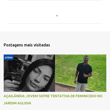
C
o
m
e
n
t
Postagens mais visitadas
á
r
i
o
s
AÇAILÂNDIA: JOVEM SOFRE TENTATIVA DE FEMINICIDIO NO
JARDIM AULIDIA