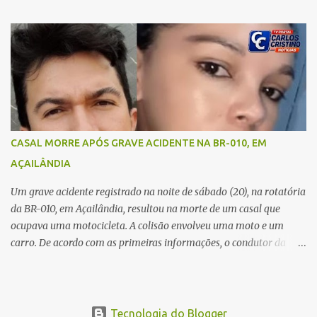
Açailândia, para visitar familiares e estavam a caminho de casa
quando ocorreu a tragédia. O acidente envolveu uma motocicleta e
um caminhão caçamba. Com o impacto da colisão, o casal não
resistiu aos ferimentos e veio a óbito ainda no local. As vítimas
foram identificadas como Carmem Rejane e Ronaldo de Jesus.
Equipes de socorro foram acionadas, mas nada puderam fazer
além de constatar os óbitos. A Polícia Rodoviária Federal (PRF)
esteve no local para controlar o tráfego e coletar informações que
CASAL MORRE APÓS GRAVE ACIDENTE NA BR-010, EM
devem ajudar a esclarecer as causas do acidente.
AÇAILÂNDIA
Um grave acidente registrado na noite de sábado (20), na rotatória
da BR-010, em Açailândia, resultou na morte de um casal que
ocupava uma motocicleta. A colisão envolveu uma moto e um
carro. De acordo com as primeiras informações, o condutor da
motocicleta morreu ainda no local do acidente devido à gravidade
dos ferimentos. A passageira da moto chegou a ser socorrida com
vida e encaminhada para atendimento médico, mas infelizmente
não resistiu aos ferimentos e veio a óbito. Uma das vítimas foi
Tecnologia do Blogger