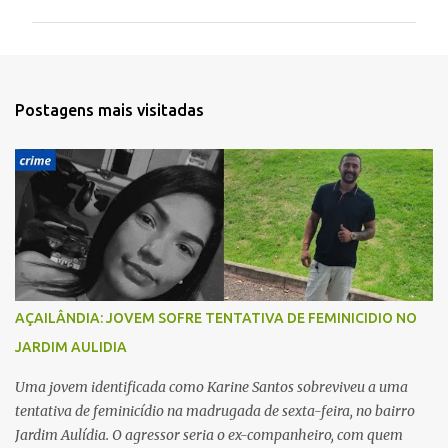
m
e
n
t
Postagens mais visitadas
á
r
i
o
s
AÇAILÂNDIA: JOVEM SOFRE TENTATIVA DE FEMINICIDIO NO
JARDIM AULIDIA
Uma jovem identificada como Karine Santos sobreviveu a uma
tentativa de feminicídio na madrugada de sexta-feira, no bairro
Jardim Aulídia. O agressor seria o ex-companheiro, com quem