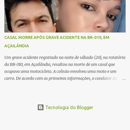
resistiu aos ferimentos e veio a óbito ainda no local. As vítimas
foram identificadas como Carmem Rejane e Ronaldo de Jesus.
Equipes de socorro foram acionadas, mas nada puderam fazer
além de constatar os óbitos. A Polícia Rodoviária Federal (PRF)
esteve no local para controlar o tráfego e coletar informações que
CASAL MORRE APÓS GRAVE ACIDENTE NA BR-010, EM
devem ajudar a esclarecer as causas do acidente.
AÇAILÂNDIA
Um grave acidente registrado na noite de sábado (20), na rotatória
da BR-010, em Açailândia, resultou na morte de um casal que
ocupava uma motocicleta. A colisão envolveu uma moto e um
carro. De acordo com as primeiras informações, o condutor da
motocicleta morreu ainda no local do acidente devido à gravidade
dos ferimentos. A passageira da moto chegou a ser socorrida com
vida e encaminhada para atendimento médico, mas infelizmente
não resistiu aos ferimentos e veio a óbito. Uma das vítimas foi
Tecnologia do Blogger
identificada como Gleiciane, moradora do bairro Jacu. Até o
momento, o condutor da motocicleta foi identificado como Julimar
Lucena, iria fazer 37 anos no próximo dia 28 de junho. De acordo