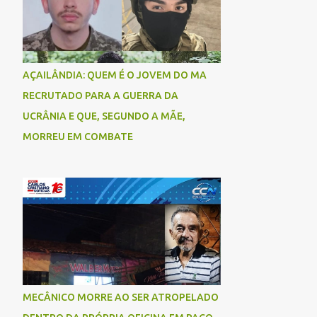
AÇAILÂNDIA: QUEM É O JOVEM DO MA
RECRUTADO PARA A GUERRA DA
UCRÂNIA E QUE, SEGUNDO A MÃE,
MORREU EM COMBATE
MECÂNICO MORRE AO SER ATROPELADO