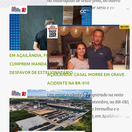
na madrugada de sexta-feira, no bairro
Jardim Aulídia. O agressor seria o ex-
companheiro, com quem manteve um
relacionamento de quase três anos e com
quem tem uma filha. Segundo Karine,
durante todo o dia anterior, o suspeito
enviou mensagens insistindo para reatar o
relacionamento, mas ela deixou claro que
EM AÇAILÂNDIA, FORÇAS DE SEGURANÇA
não queria. Naquela noite, a vítima recebeu
CUMPREM MANDADO DE PRISÃO EM
o convite de um amigo para ir a uma festa.
Ao chegar ao local, percebeu que o ex
DESFAVOR DE ESTELIONATÁRIO
AÇAILÂNDIA: CASAL MORRE EM GRAVE
também estava presente, mas permaneceu
ACIDENTE NA BR-010
tranquila durante todo o evento. O ataque
aconteceu quando Karine retornava para
Um grave acidente foi registrado na noite
casa, por volta das 5h40 da manhã.
desta terça-feira, 30 de setembro, na BR-010,
“Quando cheguei, ele estava escondido.
no trecho entre a Ladeira Vermelha e o
Assim que me viu, entrou no carro e
Assentamento Califórnia, em Açailândia. De
começou a me atacar com uma faca,
acordo com informações apuradas, as
atingindo também o rapaz que estava
vítimas eram um casal residente em