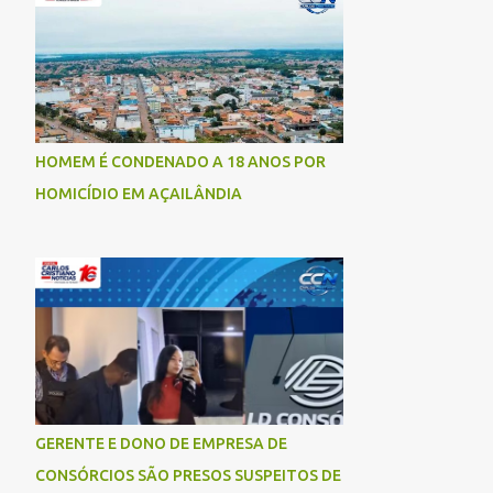
socorrida com vida e encaminhada para
atendimento médico, mas infelizmente não
resistiu aos ferimentos e veio a óbito. Uma
das vítimas foi identificada como Gleiciane,
moradora do bairro Jacu. Até o momento, o
condutor da motocicleta foi identificado
HOMEM É CONDENADO A 18 ANOS POR
como Julimar Lucena, iria fazer 37 anos no
HOMICÍDIO EM AÇAILÂNDIA
próximo dia 28 de junho. De acordo com
informações preliminares, o casal teria
discutido momentos antes do acidente.
Testemunhas relataram que, após a suposta
discussão, o condutor da motocicleta teria
invadido a contramão e colidido
frontalmente com um carro. As
circunstâncias do acidente deverão ser
apuradas pelas autoridades competentes. ...
GERENTE E DONO DE EMPRESA DE
CONSÓRCIOS SÃO PRESOS SUSPEITOS DE