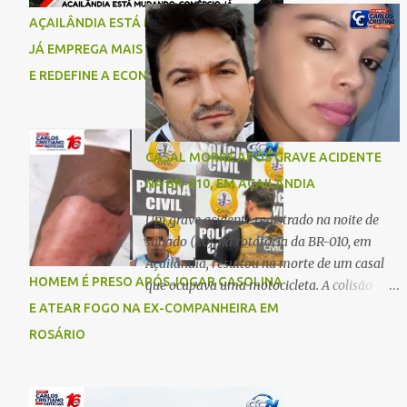
comigo”, relatou. Após a agressão, Karine
Imperatriz. Eles haviam vindo até o bairro
AÇAILÂNDIA ESTÁ MUDANDO: COMÉRCIO
recebeu atendimento médico e passa bem,
Plano da Serra, em Açailândia, para visitar
JÁ EMPREGA MAIS DO QUE A INDÚSTRIA
estando fora de perigo. A jovem também
familiares e estavam a caminho de casa
registrou boletim de ocorrência contra o ex-
E REDEFINE A ECONOMIA DO MUNICÍPIO
quando ocorreu a tragédia. O acidente
companheiro. Mesm...
envolveu uma motocicleta e um caminhão
caçamba. Com o impacto da colisão, o casal
não resistiu aos ferimentos e veio a óbito
CASAL MORRE APÓS GRAVE ACIDENTE
ainda no local. As vítimas foram
NA BR-010, EM AÇAILÂNDIA
identificadas como Carmem Rejane e
Ronaldo de Jesus. Equipes de socorro foram
Um grave acidente registrado na noite de
acionadas, mas nada puderam fazer além
sábado (20), na rotatória da BR-010, em
de constatar os óbitos. A Polícia Rodoviária
Açailândia, resultou na morte de um casal
Federal (PRF) esteve no local para controlar
HOMEM É PRESO APÓS JOGAR GASOLINA
que ocupava uma motocicleta. A colisão
o tráfego e coletar informações que devem
envolveu uma moto e um carro. De acordo
E ATEAR FOGO NA EX-COMPANHEIRA EM
ajudar a esclarecer as causas do acidente.
com as primeiras informações, o condutor
ROSÁRIO
da motocicleta morreu ainda no local do
acidente devido à gravidade dos ferimentos.
A passageira da moto chegou a ser