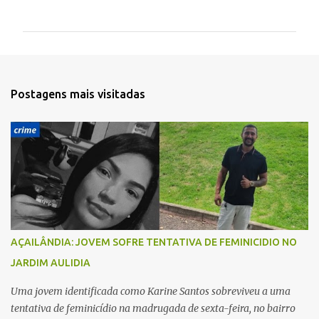
o
m
e
n
t
Postagens mais visitadas
á
r
i
o
s
AÇAILÂNDIA: JOVEM SOFRE TENTATIVA DE FEMINICIDIO NO
JARDIM AULIDIA
Uma jovem identificada como Karine Santos sobreviveu a uma
tentativa de feminicídio na madrugada de sexta-feira, no bairro