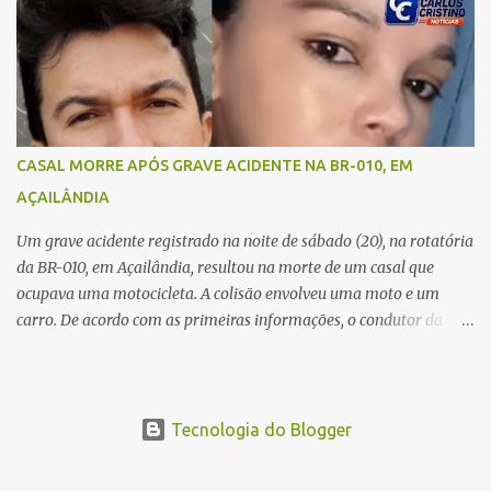
um caminhão caçamba. Com o impacto da colisão, o casal não
resistiu aos ferimentos e veio a óbito ainda no local. As vítimas
foram identificadas como Carmem Rejane e Ronaldo de Jesus.
Equipes de socorro foram acionadas, mas nada puderam fazer
além de constatar os óbitos. A Polícia Rodoviária Federal (PRF)
esteve no local para controlar o tráfego e coletar informações que
CASAL MORRE APÓS GRAVE ACIDENTE NA BR-010, EM
devem ajudar a esclarecer as causas do acidente.
AÇAILÂNDIA
Um grave acidente registrado na noite de sábado (20), na rotatória
da BR-010, em Açailândia, resultou na morte de um casal que
ocupava uma motocicleta. A colisão envolveu uma moto e um
carro. De acordo com as primeiras informações, o condutor da
motocicleta morreu ainda no local do acidente devido à gravidade
dos ferimentos. A passageira da moto chegou a ser socorrida com
vida e encaminhada para atendimento médico, mas infelizmente
não resistiu aos ferimentos e veio a óbito. Uma das vítimas foi
Tecnologia do Blogger
identificada como Gleiciane, moradora do bairro Jacu. Até o
momento, o condutor da motocicleta foi identificado como Julimar