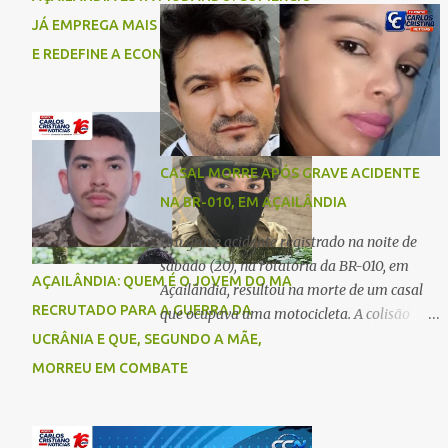
comigo”, relatou. Após a agressão, Karine
Imperatriz. Eles haviam vindo até o bairro
JÁ EMPREGA MAIS DO QUE A INDÚSTRIA
recebeu atendimento médico e passa bem,
Plano da Serra, em Açailândia, para visitar
E REDEFINE A ECONOMIA DO MUNICÍPIO
estando fora de perigo. A jovem também
familiares e estavam a caminho de casa
registrou boletim de ocorrência contra o ex-
quando ocorreu a tragédia. O acidente
companheiro. Mesm...
envolveu uma motocicleta e um caminhão
caçamba. Com o impacto da colisão, o casal
não resistiu aos ferimentos e veio a óbito
CASAL MORRE APÓS GRAVE ACIDENTE
ainda no local. As vítimas foram
NA BR-010, EM AÇAILÂNDIA
identificadas como Carmem Rejane e
Ronaldo de Jesus. Equipes de socorro foram
Um grave acidente registrado na noite de
acionadas, mas nada puderam fazer além
sábado (20), na rotatória da BR-010, em
AÇAILÂNDIA: QUEM É O JOVEM DO MA
de constatar os óbitos. A Polícia Rodoviária
Açailândia, resultou na morte de um casal
Federal (PRF) esteve no local para controlar
RECRUTADO PARA A GUERRA DA
que ocupava uma motocicleta. A colisão
o tráfego e coletar informações que devem
envolveu uma moto e um carro. De acordo
UCRÂNIA E QUE, SEGUNDO A MÃE,
ajudar a esclarecer as causas do acidente.
com as primeiras informações, o condutor
MORREU EM COMBATE
da motocicleta morreu ainda no local do
acidente devido à gravidade dos ferimentos.
A passageira da moto chegou a ser