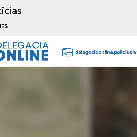
icias
Pular para o conteúdo principal
NES