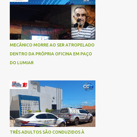
socorrida com vida e encaminhada para
atendimento médico, mas infelizmente não
resistiu aos ferimentos e veio a óbito. Uma
das vítimas foi identificada como Gleiciane,
moradora do bairro Jacu. Até o momento, o
condutor da motocicleta foi identificado
MECÂNICO MORRE AO SER ATROPELADO
como Julimar Lucena, iria fazer 37 anos no
DENTRO DA PRÓPRIA OFICINA EM PAÇO
próximo dia 28 de junho. De acordo com
informações preliminares, o casal teria
DO LUMIAR
discutido momentos antes do acidente.
Testemunhas relataram que, após a suposta
discussão, o condutor da motocicleta teria
invadido a contramão e colidido
frontalmente com um carro. As
circunstâncias do acidente deverão ser
apuradas pelas autoridades competentes. ...
TRÊS ADULTOS SÃO CONDUZIDOS À