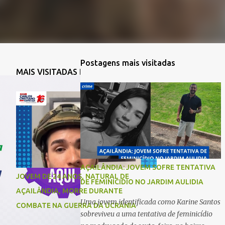
Postagens mais visitadas
MAIS VISITADAS DA SEMANA
AÇAILÂNDIA: JOVEM SOFRE TENTATIVA
JOVEM DE 24 ANOS, NATURAL DE
DE FEMINICIDIO NO JARDIM AULIDIA
AÇAILÂNDIA, MORRE DURANTE
Uma jovem identificada como Karine Santos
COMBATE NA GUERRA DA UCRÂNIA
sobreviveu a uma tentativa de feminicídio