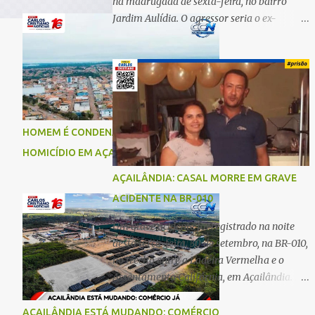
na madrugada de sexta-feira, no bairro
Jardim Aulídia. O agressor seria o ex-
companheiro, com quem manteve um
relacionamento de quase três anos e com
quem tem uma filha. Segundo Karine,
durante todo o dia anterior, o suspeito
enviou mensagens insistindo para reatar o
relacionamento, mas ela deixou claro que
HOMEM É CONDENADO A 18 ANOS POR
não queria. Naquela noite, a vítima recebeu
HOMICÍDIO EM AÇAILÂNDIA
o convite de um amigo para ir a uma festa.
Ao chegar ao local, percebeu que o ex
AÇAILÂNDIA: CASAL MORRE EM GRAVE
também estava presente, mas permaneceu
ACIDENTE NA BR-010
tranquila durante todo o evento. O ataque
aconteceu quando Karine retornava para
Um grave acidente foi registrado na noite
casa, por volta das 5h40 da manhã.
desta terça-feira, 30 de setembro, na BR-010,
“Quando cheguei, ele estava escondido.
no trecho entre a Ladeira Vermelha e o
Assim que me viu, entrou no carro e
Assentamento Califórnia, em Açailândia. De
começou a me atacar com uma faca,
acordo com informações apuradas, as
atingindo também o rapaz que estava
vítimas eram um casal residente em
AÇAILÂNDIA ESTÁ MUDANDO: COMÉRCIO