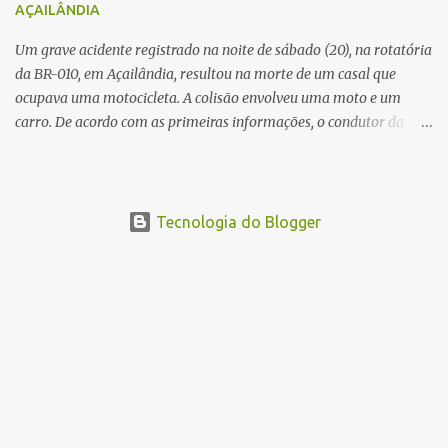
AÇAILÂNDIA
Um grave acidente registrado na noite de sábado (20), na rotatória
da BR-010, em Açailândia, resultou na morte de um casal que
ocupava uma motocicleta. A colisão envolveu uma moto e um
carro. De acordo com as primeiras informações, o condutor da
motocicleta morreu ainda no local do acidente devido à gravidade
dos ferimentos. A passageira da moto chegou a ser socorrida com
vida e encaminhada para atendimento médico, mas infelizmente
não resistiu aos ferimentos e veio a óbito. Uma das vítimas foi
Tecnologia do Blogger
identificada como Gleiciane, moradora do bairro Jacu. Até o
momento, o condutor da motocicleta foi identificado como Julimar
Lucena, iria fazer 37 anos no próximo dia 28 de junho. De acordo
com informações preliminares, o casal teria discutido momentos
antes do acidente. Testemunhas relataram que, após a suposta
discussão, o condutor da motocicleta teria invadido a contramão e
colidido frontalmente com um carro. As circunstâncias do acidente
deverão ser apuradas pelas autoridades competentes. ...