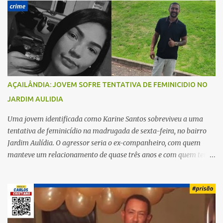
r
i
o
s
AÇAILÂNDIA: JOVEM SOFRE TENTATIVA DE FEMINICIDIO NO
JARDIM AULIDIA
Uma jovem identificada como Karine Santos sobreviveu a uma
tentativa de feminicídio na madrugada de sexta-feira, no bairro
Jardim Aulídia. O agressor seria o ex-companheiro, com quem
manteve um relacionamento de quase três anos e com quem tem
uma filha. Segundo Karine, durante todo o dia anterior, o suspeito
enviou mensagens insistindo para reatar o relacionamento, mas
ela deixou claro que não queria. Naquela noite, a vítima recebeu o
convite de um amigo para ir a uma festa. Ao chegar ao local,
percebeu que o ex também estava presente, mas permaneceu