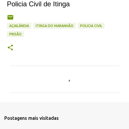
Policia Civil de Itinga
AÇAILÂNDIA
ITINGA DO MARANHÃO
POLICIA CIVIL
PRISÃO
C
o
m
e
n
t
Postagens mais visitadas
á