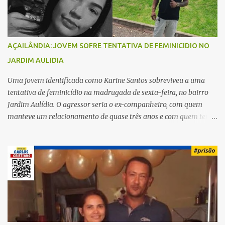
s
AÇAILÂNDIA: JOVEM SOFRE TENTATIVA DE FEMINICIDIO NO
JARDIM AULIDIA
Uma jovem identificada como Karine Santos sobreviveu a uma
tentativa de feminicídio na madrugada de sexta-feira, no bairro
Jardim Aulídia. O agressor seria o ex-companheiro, com quem
manteve um relacionamento de quase três anos e com quem tem
uma filha. Segundo Karine, durante todo o dia anterior, o suspeito
enviou mensagens insistindo para reatar o relacionamento, mas
ela deixou claro que não queria. Naquela noite, a vítima recebeu o
convite de um amigo para ir a uma festa. Ao chegar ao local,
percebeu que o ex também estava presente, mas permaneceu
tranquila durante todo o evento. O ataque aconteceu quando
Karine retornava para casa, por volta das 5h40 da manhã.
“Quando cheguei, ele estava escondido. Assim que me viu, entrou
no carro e começou a me atacar com uma faca, atingindo também