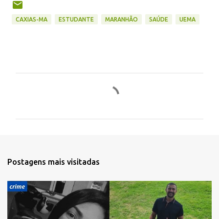
CAXIAS-MA
ESTUDANTE
MARANHÃO
SAÚDE
UEMA
C
o
m
e
n
t
Postagens mais visitadas
á
r
i
o