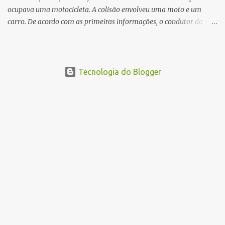
ocupava uma motocicleta. A colisão envolveu uma moto e um
carro. De acordo com as primeiras informações, o condutor da
motocicleta morreu ainda no local do acidente devido à gravidade
dos ferimentos. A passageira da moto chegou a ser socorrida com
vida e encaminhada para atendimento médico, mas infelizmente
não resistiu aos ferimentos e veio a óbito. Uma das vítimas foi
Tecnologia do Blogger
identificada como Gleiciane, moradora do bairro Jacu. Até o
momento, o condutor da motocicleta foi identificado como Julimar
Lucena, iria fazer 37 anos no próximo dia 28 de junho. De acordo
com informações preliminares, o casal teria discutido momentos
antes do acidente. Testemunhas relataram que, após a suposta
discussão, o condutor da motocicleta teria invadido a contramão e
colidido frontalmente com um carro. As circunstâncias do acidente
deverão ser apuradas pelas autoridades competentes. ...