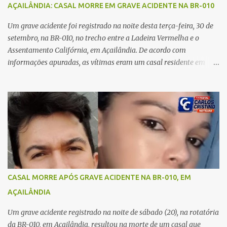
AÇAILÂNDIA: CASAL MORRE EM GRAVE ACIDENTE NA BR-010
o rapaz que estava comigo”, relatou. Após a agressão, Karine
recebeu atendimento médico e passa bem, estando fora de perigo.
Um grave acidente foi registrado na noite desta terça-feira, 30 de
A jovem também registrou boletim de ocorrência contra o ex-
setembro, na BR-010, no trecho entre a Ladeira Vermelha e o
companheiro. Mesm...
Assentamento Califórnia, em Açailândia. De acordo com
informações apuradas, as vítimas eram um casal residente em
Imperatriz. Eles haviam vindo até o bairro Plano da Serra, em
Açailândia, para visitar familiares e estavam a caminho de casa
quando ocorreu a tragédia. O acidente envolveu uma motocicleta e
um caminhão caçamba. Com o impacto da colisão, o casal não
resistiu aos ferimentos e veio a óbito ainda no local. As vítimas
foram identificadas como Carmem Rejane e Ronaldo de Jesus.
Equipes de socorro foram acionadas, mas nada puderam fazer
além de constatar os óbitos. A Polícia Rodoviária Federal (PRF)
esteve no local para controlar o tráfego e coletar informações que
CASAL MORRE APÓS GRAVE ACIDENTE NA BR-010, EM
devem ajudar a esclarecer as causas do acidente.
AÇAILÂNDIA
Um grave acidente registrado na noite de sábado (20), na rotatória
da BR-010, em Açailândia, resultou na morte de um casal que