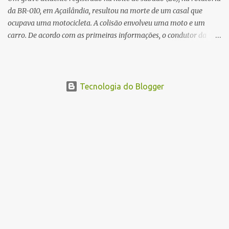
da BR-010, em Açailândia, resultou na morte de um casal que
ocupava uma motocicleta. A colisão envolveu uma moto e um
carro. De acordo com as primeiras informações, o condutor da
motocicleta morreu ainda no local do acidente devido à gravidade
dos ferimentos. A passageira da moto chegou a ser socorrida com
vida e encaminhada para atendimento médico, mas infelizmente
não resistiu aos ferimentos e veio a óbito. Uma das vítimas foi
Tecnologia do Blogger
identificada como Gleiciane, moradora do bairro Jacu. Até o
momento, o condutor da motocicleta foi identificado como Julimar
Lucena, iria fazer 37 anos no próximo dia 28 de junho. De acordo
com informações preliminares, o casal teria discutido momentos
antes do acidente. Testemunhas relataram que, após a suposta
discussão, o condutor da motocicleta teria invadido a contramão e
colidido frontalmente com um carro. As circunstâncias do acidente
deverão ser apuradas pelas autoridades competentes. ...