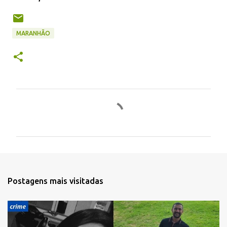
MARANHÃO
C
o
m
e
n
t
Postagens mais visitadas
á
r
i