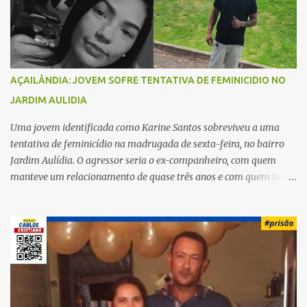
o
s
AÇAILÂNDIA: JOVEM SOFRE TENTATIVA DE FEMINICIDIO NO
JARDIM AULIDIA
Uma jovem identificada como Karine Santos sobreviveu a uma
tentativa de feminicídio na madrugada de sexta-feira, no bairro
Jardim Aulídia. O agressor seria o ex-companheiro, com quem
manteve um relacionamento de quase três anos e com quem tem
uma filha. Segundo Karine, durante todo o dia anterior, o suspeito
enviou mensagens insistindo para reatar o relacionamento, mas
ela deixou claro que não queria. Naquela noite, a vítima recebeu o
convite de um amigo para ir a uma festa. Ao chegar ao local,
percebeu que o ex também estava presente, mas permaneceu
tranquila durante todo o evento. O ataque aconteceu quando
Karine retornava para casa, por volta das 5h40 da manhã.