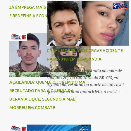
comigo”, relatou. Após a agressão, Karine
Imperatriz. Eles haviam vindo até o bairro
JÁ EMPREGA MAIS DO QUE A INDÚSTRIA
recebeu atendimento médico e passa bem,
Plano da Serra, em Açailândia, para visitar
E REDEFINE A ECONOMIA DO MUNICÍPIO
estando fora de perigo. A jovem também
familiares e estavam a caminho de casa
registrou boletim de ocorrência contra o ex-
quando ocorreu a tragédia. O acidente
companheiro. Mesm...
envolveu uma motocicleta e um caminhão
caçamba. Com o impacto da colisão, o casal
não resistiu aos ferimentos e veio a óbito
CASAL MORRE APÓS GRAVE ACIDENTE
ainda no local. As vítimas foram
NA BR-010, EM AÇAILÂNDIA
identificadas como Carmem Rejane e
Ronaldo de Jesus. Equipes de socorro foram
Um grave acidente registrado na noite de
acionadas, mas nada puderam fazer além
sábado (20), na rotatória da BR-010, em
AÇAILÂNDIA: QUEM É O JOVEM DO MA
de constatar os óbitos. A Polícia Rodoviária
Açailândia, resultou na morte de um casal
Federal (PRF) esteve no local para controlar
RECRUTADO PARA A GUERRA DA
que ocupava uma motocicleta. A colisão
o tráfego e coletar informações que devem
envolveu uma moto e um carro. De acordo
UCRÂNIA E QUE, SEGUNDO A MÃE,
ajudar a esclarecer as causas do acidente.
com as primeiras informações, o condutor
MORREU EM COMBATE
da motocicleta morreu ainda no local do
acidente devido à gravidade dos ferimentos.
A passageira da moto chegou a ser