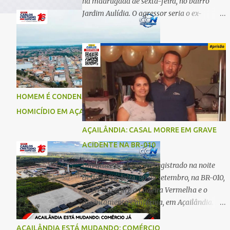
na madrugada de sexta-feira, no bairro
Jardim Aulídia. O agressor seria o ex-
companheiro, com quem manteve um
relacionamento de quase três anos e com
quem tem uma filha. Segundo Karine,
durante todo o dia anterior, o suspeito
enviou mensagens insistindo para reatar o
relacionamento, mas ela deixou claro que
HOMEM É CONDENADO A 18 ANOS POR
não queria. Naquela noite, a vítima recebeu
HOMICÍDIO EM AÇAILÂNDIA
o convite de um amigo para ir a uma festa.
Ao chegar ao local, percebeu que o ex
AÇAILÂNDIA: CASAL MORRE EM GRAVE
também estava presente, mas permaneceu
ACIDENTE NA BR-010
tranquila durante todo o evento. O ataque
aconteceu quando Karine retornava para
Um grave acidente foi registrado na noite
casa, por volta das 5h40 da manhã.
desta terça-feira, 30 de setembro, na BR-010,
“Quando cheguei, ele estava escondido.
no trecho entre a Ladeira Vermelha e o
Assim que me viu, entrou no carro e
Assentamento Califórnia, em Açailândia. De
começou a me atacar com uma faca,
acordo com informações apuradas, as
atingindo também o rapaz que estava
vítimas eram um casal residente em
AÇAILÂNDIA ESTÁ MUDANDO: COMÉRCIO