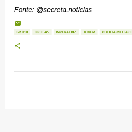
Fonte: @
secreta.noticias
BR 010
DROGAS
IMPERATRIZ
JOVEM
POLICIA MILITA
C
o
m
e
n
t
á