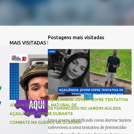
Postagens mais visitadas
MAIS VISITADAS DA SEMANA
AÇAILÂNDIA: JOVEM SOFRE TENTATIVA
JOVEM DE 24 ANOS, NATURAL DE
DE FEMINICIDIO NO JARDIM AULIDIA
AÇAILÂNDIA, MORRE DURANTE
Uma jovem identificada como Karine Santos
COMBATE NA GUERRA DA UCRÂNIA
sobreviveu a uma tentativa de feminicídio