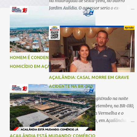
na madrugada de sexta-feira, no bairro
Jardim Aulídia. O agressor seria o ex-
companheiro, com quem manteve um
relacionamento de quase três anos e com
quem tem uma filha. Segundo Karine,
durante todo o dia anterior, o suspeito
enviou mensagens insistindo para reatar o
relacionamento, mas ela deixou claro que
HOMEM É CONDENADO A 18 ANOS POR
não queria. Naquela noite, a vítima recebeu
HOMICÍDIO EM AÇAILÂNDIA
o convite de um amigo para ir a uma festa.
Ao chegar ao local, percebeu que o ex
AÇAILÂNDIA: CASAL MORRE EM GRAVE
também estava presente, mas permaneceu
ACIDENTE NA BR-010
tranquila durante todo o evento. O ataque
aconteceu quando Karine retornava para
Um grave acidente foi registrado na noite
casa, por volta das 5h40 da manhã.
desta terça-feira, 30 de setembro, na BR-010,
“Quando cheguei, ele estava escondido.
no trecho entre a Ladeira Vermelha e o
Assim que me viu, entrou no carro e
Assentamento Califórnia, em Açailândia. De
começou a me atacar com uma faca,
acordo com informações apuradas, as
atingindo também o rapaz que estava
vítimas eram um casal residente em
AÇAILÂNDIA ESTÁ MUDANDO: COMÉRCIO