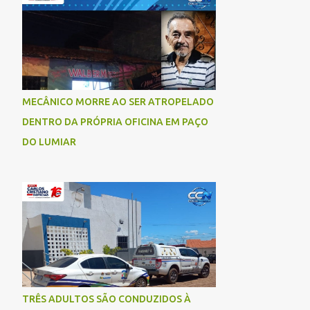
socorrida com vida e encaminhada para
atendimento médico, mas infelizmente não
resistiu aos ferimentos e veio a óbito. Uma
das vítimas foi identificada como Gleiciane,
moradora do bairro Jacu. Até o momento, o
condutor da motocicleta foi identificado
MECÂNICO MORRE AO SER ATROPELADO
como Julimar Lucena, iria fazer 37 anos no
DENTRO DA PRÓPRIA OFICINA EM PAÇO
próximo dia 28 de junho. De acordo com
informações preliminares, o casal teria
DO LUMIAR
discutido momentos antes do acidente.
Testemunhas relataram que, após a suposta
discussão, o condutor da motocicleta teria
invadido a contramão e colidido
frontalmente com um carro. As
circunstâncias do acidente deverão ser
apuradas pelas autoridades competentes. ...
TRÊS ADULTOS SÃO CONDUZIDOS À