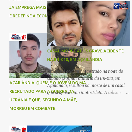
comigo”, relatou. Após a agressão, Karine
Imperatriz. Eles haviam vindo até o bairro
JÁ EMPREGA MAIS DO QUE A INDÚSTRIA
recebeu atendimento médico e passa bem,
Plano da Serra, em Açailândia, para visitar
E REDEFINE A ECONOMIA DO MUNICÍPIO
estando fora de perigo. A jovem também
familiares e estavam a caminho de casa
registrou boletim de ocorrência contra o ex-
quando ocorreu a tragédia. O acidente
companheiro. Mesm...
envolveu uma motocicleta e um caminhão
caçamba. Com o impacto da colisão, o casal
não resistiu aos ferimentos e veio a óbito
CASAL MORRE APÓS GRAVE ACIDENTE
ainda no local. As vítimas foram
NA BR-010, EM AÇAILÂNDIA
identificadas como Carmem Rejane e
Ronaldo de Jesus. Equipes de socorro foram
Um grave acidente registrado na noite de
acionadas, mas nada puderam fazer além
sábado (20), na rotatória da BR-010, em
AÇAILÂNDIA: QUEM É O JOVEM DO MA
de constatar os óbitos. A Polícia Rodoviária
Açailândia, resultou na morte de um casal
Federal (PRF) esteve no local para controlar
RECRUTADO PARA A GUERRA DA
que ocupava uma motocicleta. A colisão
o tráfego e coletar informações que devem
envolveu uma moto e um carro. De acordo
UCRÂNIA E QUE, SEGUNDO A MÃE,
ajudar a esclarecer as causas do acidente.
com as primeiras informações, o condutor
MORREU EM COMBATE
da motocicleta morreu ainda no local do
acidente devido à gravidade dos ferimentos.
A passageira da moto chegou a ser