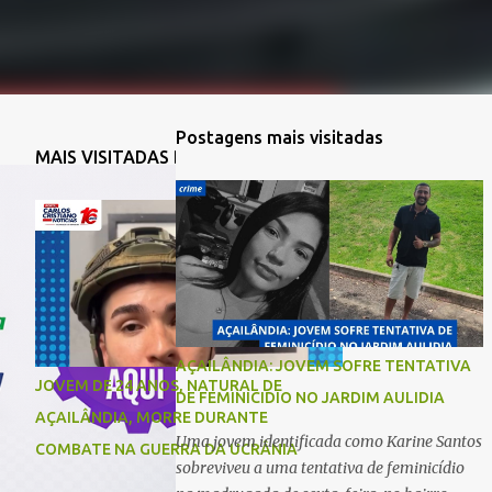
Postagens mais visitadas
MAIS VISITADAS DA SEMANA
AÇAILÂNDIA: JOVEM SOFRE TENTATIVA
JOVEM DE 24 ANOS, NATURAL DE
DE FEMINICIDIO NO JARDIM AULIDIA
AÇAILÂNDIA, MORRE DURANTE
Uma jovem identificada como Karine Santos
COMBATE NA GUERRA DA UCRÂNIA
sobreviveu a uma tentativa de feminicídio