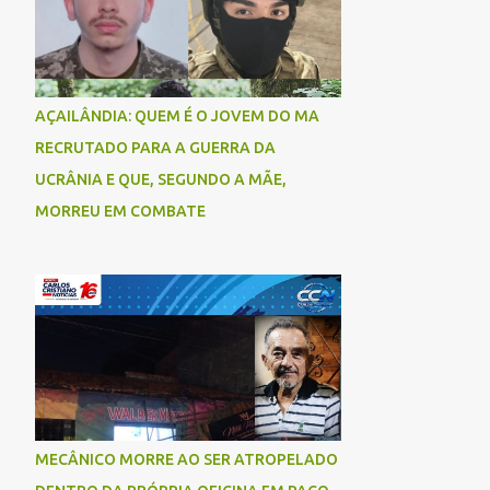
AÇAILÂNDIA: QUEM É O JOVEM DO MA
RECRUTADO PARA A GUERRA DA
UCRÂNIA E QUE, SEGUNDO A MÃE,
MORREU EM COMBATE
MECÂNICO MORRE AO SER ATROPELADO