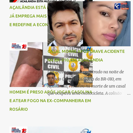
comigo”, relatou. Após a agressão, Karine
Imperatriz. Eles haviam vindo até o bairro
AÇAILÂNDIA ESTÁ MUDANDO: COMÉRCIO
recebeu atendimento médico e passa bem,
Plano da Serra, em Açailândia, para visitar
JÁ EMPREGA MAIS DO QUE A INDÚSTRIA
estando fora de perigo. A jovem também
familiares e estavam a caminho de casa
registrou boletim de ocorrência contra o ex-
E REDEFINE A ECONOMIA DO MUNICÍPIO
quando ocorreu a tragédia. O acidente
companheiro. Mesm...
envolveu uma motocicleta e um caminhão
caçamba. Com o impacto da colisão, o casal
não resistiu aos ferimentos e veio a óbito
CASAL MORRE APÓS GRAVE ACIDENTE
ainda no local. As vítimas foram
NA BR-010, EM AÇAILÂNDIA
identificadas como Carmem Rejane e
Ronaldo de Jesus. Equipes de socorro foram
Um grave acidente registrado na noite de
acionadas, mas nada puderam fazer além
sábado (20), na rotatória da BR-010, em
de constatar os óbitos. A Polícia Rodoviária
Açailândia, resultou na morte de um casal
Federal (PRF) esteve no local para controlar
HOMEM É PRESO APÓS JOGAR GASOLINA
que ocupava uma motocicleta. A colisão
o tráfego e coletar informações que devem
envolveu uma moto e um carro. De acordo
E ATEAR FOGO NA EX-COMPANHEIRA EM
ajudar a esclarecer as causas do acidente.
com as primeiras informações, o condutor
ROSÁRIO
da motocicleta morreu ainda no local do
acidente devido à gravidade dos ferimentos.
A passageira da moto chegou a ser