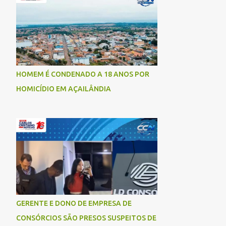
socorrida com vida e encaminhada para
atendimento médico, mas infelizmente não
resistiu aos ferimentos e veio a óbito. Uma
das vítimas foi identificada como Gleiciane,
moradora do bairro Jacu. Até o momento, o
condutor da motocicleta foi identificado
HOMEM É CONDENADO A 18 ANOS POR
como Julimar Lucena, iria fazer 37 anos no
HOMICÍDIO EM AÇAILÂNDIA
próximo dia 28 de junho. De acordo com
informações preliminares, o casal teria
discutido momentos antes do acidente.
Testemunhas relataram que, após a suposta
discussão, o condutor da motocicleta teria
invadido a contramão e colidido
frontalmente com um carro. As
circunstâncias do acidente deverão ser
apuradas pelas autoridades competentes. ...
GERENTE E DONO DE EMPRESA DE
CONSÓRCIOS SÃO PRESOS SUSPEITOS DE