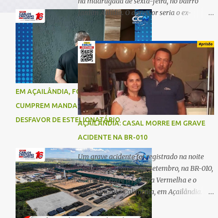
na madrugada de sexta-feira, no bairro
Jardim Aulídia. O agressor seria o ex-
companheiro, com quem manteve um
relacionamento de quase três anos e com
quem tem uma filha. Segundo Karine,
durante todo o dia anterior, o suspeito
enviou mensagens insistindo para reatar o
relacionamento, mas ela deixou claro que
EM AÇAILÂNDIA, FORÇAS DE SEGURANÇA
não queria. Naquela noite, a vítima recebeu
CUMPREM MANDADO DE PRISÃO EM
o convite de um amigo para ir a uma festa.
Ao chegar ao local, percebeu que o ex
DESFAVOR DE ESTELIONATÁRIO
AÇAILÂNDIA: CASAL MORRE EM GRAVE
também estava presente, mas permaneceu
ACIDENTE NA BR-010
tranquila durante todo o evento. O ataque
aconteceu quando Karine retornava para
Um grave acidente foi registrado na noite
casa, por volta das 5h40 da manhã.
desta terça-feira, 30 de setembro, na BR-010,
“Quando cheguei, ele estava escondido.
no trecho entre a Ladeira Vermelha e o
Assim que me viu, entrou no carro e
Assentamento Califórnia, em Açailândia. De
começou a me atacar com uma faca,
acordo com informações apuradas, as
atingindo também o rapaz que estava
vítimas eram um casal residente em