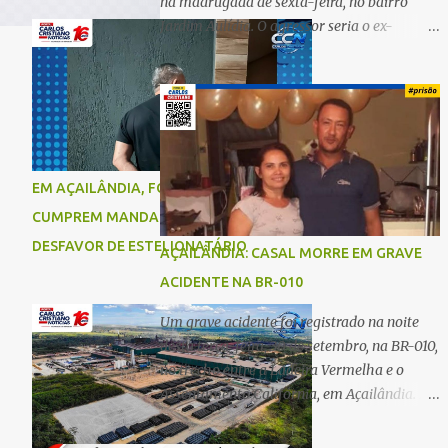
na madrugada de sexta-feira, no bairro
Jardim Aulídia. O agressor seria o ex-
companheiro, com quem manteve um
relacionamento de quase três anos e com
quem tem uma filha. Segundo Karine,
durante todo o dia anterior, o suspeito
enviou mensagens insistindo para reatar o
relacionamento, mas ela deixou claro que
EM AÇAILÂNDIA, FORÇAS DE SEGURANÇA
não queria. Naquela noite, a vítima recebeu
CUMPREM MANDADO DE PRISÃO EM
o convite de um amigo para ir a uma festa.
Ao chegar ao local, percebeu que o ex
DESFAVOR DE ESTELIONATÁRIO
AÇAILÂNDIA: CASAL MORRE EM GRAVE
também estava presente, mas permaneceu
ACIDENTE NA BR-010
tranquila durante todo o evento. O ataque
aconteceu quando Karine retornava para
Um grave acidente foi registrado na noite
casa, por volta das 5h40 da manhã.
desta terça-feira, 30 de setembro, na BR-010,
“Quando cheguei, ele estava escondido.
no trecho entre a Ladeira Vermelha e o
Assim que me viu, entrou no carro e
Assentamento Califórnia, em Açailândia. De
começou a me atacar com uma faca,
acordo com informações apuradas, as
atingindo também o rapaz que estava
vítimas eram um casal residente em