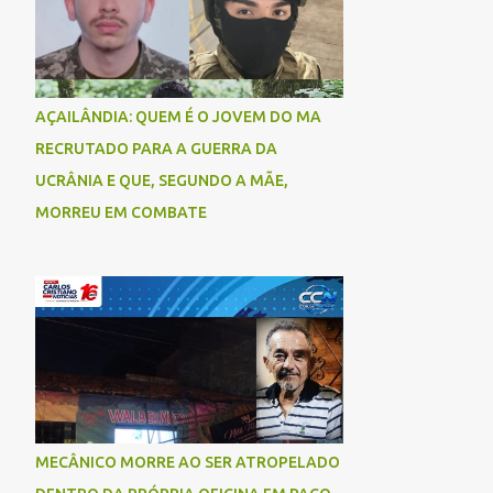
AÇAILÂNDIA: QUEM É O JOVEM DO MA
RECRUTADO PARA A GUERRA DA
UCRÂNIA E QUE, SEGUNDO A MÃE,
MORREU EM COMBATE
MECÂNICO MORRE AO SER ATROPELADO