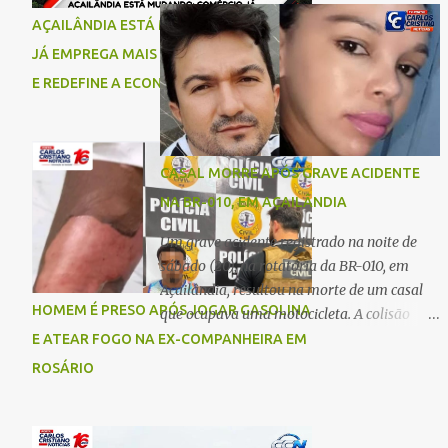
comigo”, relatou. Após a agressão, Karine
Imperatriz. Eles haviam vindo até o bairro
AÇAILÂNDIA ESTÁ MUDANDO: COMÉRCIO
recebeu atendimento médico e passa bem,
Plano da Serra, em Açailândia, para visitar
JÁ EMPREGA MAIS DO QUE A INDÚSTRIA
estando fora de perigo. A jovem também
familiares e estavam a caminho de casa
registrou boletim de ocorrência contra o ex-
E REDEFINE A ECONOMIA DO MUNICÍPIO
quando ocorreu a tragédia. O acidente
companheiro. Mesm...
envolveu uma motocicleta e um caminhão
caçamba. Com o impacto da colisão, o casal
não resistiu aos ferimentos e veio a óbito
CASAL MORRE APÓS GRAVE ACIDENTE
ainda no local. As vítimas foram
NA BR-010, EM AÇAILÂNDIA
identificadas como Carmem Rejane e
Ronaldo de Jesus. Equipes de socorro foram
Um grave acidente registrado na noite de
acionadas, mas nada puderam fazer além
sábado (20), na rotatória da BR-010, em
de constatar os óbitos. A Polícia Rodoviária
Açailândia, resultou na morte de um casal
Federal (PRF) esteve no local para controlar
HOMEM É PRESO APÓS JOGAR GASOLINA
que ocupava uma motocicleta. A colisão
o tráfego e coletar informações que devem
envolveu uma moto e um carro. De acordo
E ATEAR FOGO NA EX-COMPANHEIRA EM
ajudar a esclarecer as causas do acidente.
com as primeiras informações, o condutor
ROSÁRIO
da motocicleta morreu ainda no local do
acidente devido à gravidade dos ferimentos.
A passageira da moto chegou a ser