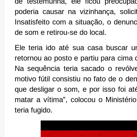
de testemunha, ele ficou preocup
poderia causar na vizinhança, soli
Insatisfeito com a situação, o denun
de som e retirou-se do local.
Ele teria ido até sua casa buscar 
retornou ao posto e partiu para cima d
Na sequência teria sacado o revólve
motivo fútil consistiu no fato de o d
que desligar o som, e por isso foi a
matar a vítima”, colocou o Ministéri
teria fugido.