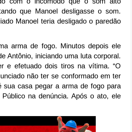
ado com o incômodo que o som alto
citando que Manoel desligasse o som.
ciado Manoel teria desligado o paredão
uma arma de fogo. Minutos depois ele
e Antônio, iniciando uma luta corporal.
r e efetuado dois tiros na vítima. “O
enunciado não ter se conformado em ter
té sua casa pegar a arma de fogo para
o Público na denúncia. Após o ato, ele