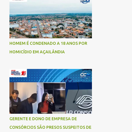
socorrida com vida e encaminhada para
atendimento médico, mas infelizmente não
resistiu aos ferimentos e veio a óbito. Uma
das vítimas foi identificada como Gleiciane,
moradora do bairro Jacu. Até o momento, o
condutor da motocicleta foi identificado
HOMEM É CONDENADO A 18 ANOS POR
como Julimar Lucena, iria fazer 37 anos no
HOMICÍDIO EM AÇAILÂNDIA
próximo dia 28 de junho. De acordo com
informações preliminares, o casal teria
discutido momentos antes do acidente.
Testemunhas relataram que, após a suposta
discussão, o condutor da motocicleta teria
invadido a contramão e colidido
frontalmente com um carro. As
circunstâncias do acidente deverão ser
apuradas pelas autoridades competentes. ...
GERENTE E DONO DE EMPRESA DE
CONSÓRCIOS SÃO PRESOS SUSPEITOS DE