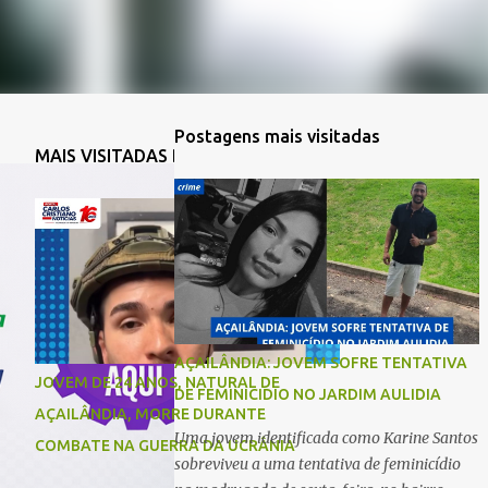
Postagens mais visitadas
MAIS VISITADAS DA SEMANA
AÇAILÂNDIA: JOVEM SOFRE TENTATIVA
JOVEM DE 24 ANOS, NATURAL DE
DE FEMINICIDIO NO JARDIM AULIDIA
AÇAILÂNDIA, MORRE DURANTE
Uma jovem identificada como Karine Santos
COMBATE NA GUERRA DA UCRÂNIA
sobreviveu a uma tentativa de feminicídio