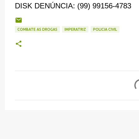
DISK DENÚNCIA: (99) 99156-4783
COMBATE AS DROGAS
IMPERATRIZ
POLICIA CIVIL
C
o
m
e
n
t
á