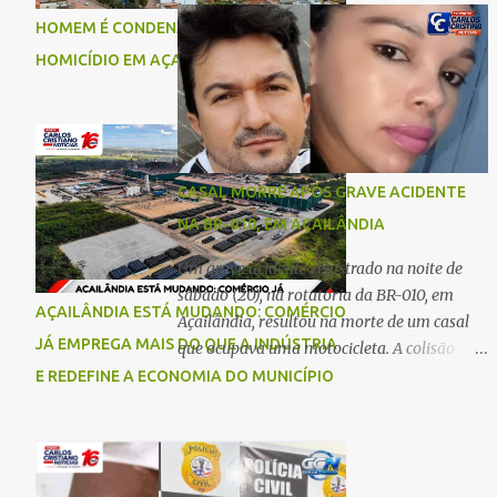
comigo”, relatou. Após a agressão, Karine
Imperatriz. Eles haviam vindo até o bairro
HOMEM É CONDENADO A 18 ANOS POR
recebeu atendimento médico e passa bem,
Plano da Serra, em Açailândia, para visitar
HOMICÍDIO EM AÇAILÂNDIA
estando fora de perigo. A jovem também
familiares e estavam a caminho de casa
registrou boletim de ocorrência contra o ex-
quando ocorreu a tragédia. O acidente
companheiro. Mesm...
envolveu uma motocicleta e um caminhão
caçamba. Com o impacto da colisão, o casal
não resistiu aos ferimentos e veio a óbito
CASAL MORRE APÓS GRAVE ACIDENTE
ainda no local. As vítimas foram
NA BR-010, EM AÇAILÂNDIA
identificadas como Carmem Rejane e
Ronaldo de Jesus. Equipes de socorro foram
Um grave acidente registrado na noite de
acionadas, mas nada puderam fazer além
sábado (20), na rotatória da BR-010, em
AÇAILÂNDIA ESTÁ MUDANDO: COMÉRCIO
de constatar os óbitos. A Polícia Rodoviária
Açailândia, resultou na morte de um casal
Federal (PRF) esteve no local para controlar
JÁ EMPREGA MAIS DO QUE A INDÚSTRIA
que ocupava uma motocicleta. A colisão
o tráfego e coletar informações que devem
envolveu uma moto e um carro. De acordo
E REDEFINE A ECONOMIA DO MUNICÍPIO
ajudar a esclarecer as causas do acidente.
com as primeiras informações, o condutor
da motocicleta morreu ainda no local do
acidente devido à gravidade dos ferimentos.
A passageira da moto chegou a ser