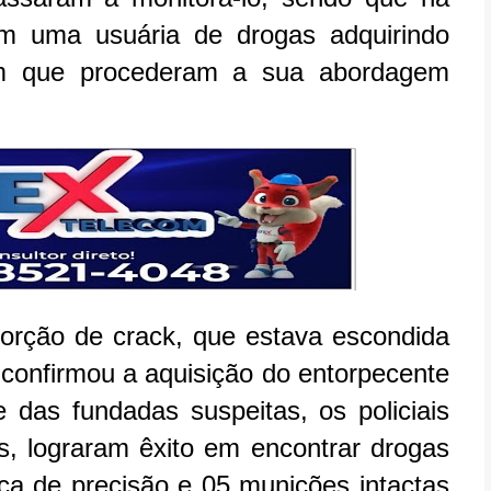
ram uma usuária de drogas adquirindo
em que procederam a sua abordagem
orção de crack, que estava escondida
l confirmou a aquisição do entorpecente
 das fundadas suspeitas, os policiais
as, lograram êxito em encontrar drogas
nça de precisão e 05 munições intactas