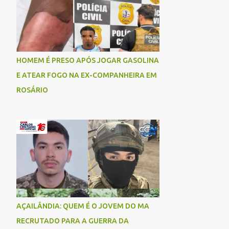
socorrida com vida e encaminhada para
atendimento médico, mas infelizmente não
resistiu aos ferimentos e veio a óbito. Uma
das vítimas foi identificada como Gleiciane,
moradora do bairro Jacu. Até o momento, o
HOMEM É PRESO APÓS JOGAR GASOLINA
condutor da motocicleta foi identificado
E ATEAR FOGO NA EX-COMPANHEIRA EM
como Julimar Lucena, iria fazer 37 anos no
ROSÁRIO
próximo dia 28 de junho. De acordo com
informações preliminares, o casal teria
discutido momentos antes do acidente.
Testemunhas relataram que, após a suposta
discussão, o condutor da motocicleta teria
invadido a contramão e colidido
frontalmente com um carro. As
circunstâncias do acidente deverão ser
apuradas pelas autoridades competentes. ...
AÇAILÂNDIA: QUEM É O JOVEM DO MA
RECRUTADO PARA A GUERRA DA