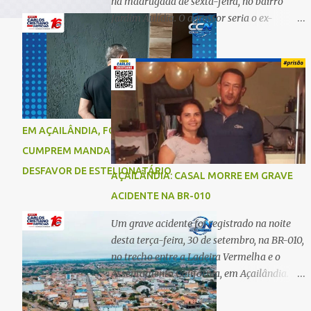
na madrugada de sexta-feira, no bairro
Jardim Aulídia. O agressor seria o ex-
companheiro, com quem manteve um
relacionamento de quase três anos e com
quem tem uma filha. Segundo Karine,
durante todo o dia anterior, o suspeito
enviou mensagens insistindo para reatar o
relacionamento, mas ela deixou claro que
EM AÇAILÂNDIA, FORÇAS DE SEGURANÇA
não queria. Naquela noite, a vítima recebeu
CUMPREM MANDADO DE PRISÃO EM
o convite de um amigo para ir a uma festa.
Ao chegar ao local, percebeu que o ex
DESFAVOR DE ESTELIONATÁRIO
AÇAILÂNDIA: CASAL MORRE EM GRAVE
também estava presente, mas permaneceu
ACIDENTE NA BR-010
tranquila durante todo o evento. O ataque
aconteceu quando Karine retornava para
Um grave acidente foi registrado na noite
casa, por volta das 5h40 da manhã.
desta terça-feira, 30 de setembro, na BR-010,
“Quando cheguei, ele estava escondido.
no trecho entre a Ladeira Vermelha e o
Assim que me viu, entrou no carro e
Assentamento Califórnia, em Açailândia. De
começou a me atacar com uma faca,
acordo com informações apuradas, as
atingindo também o rapaz que estava
vítimas eram um casal residente em