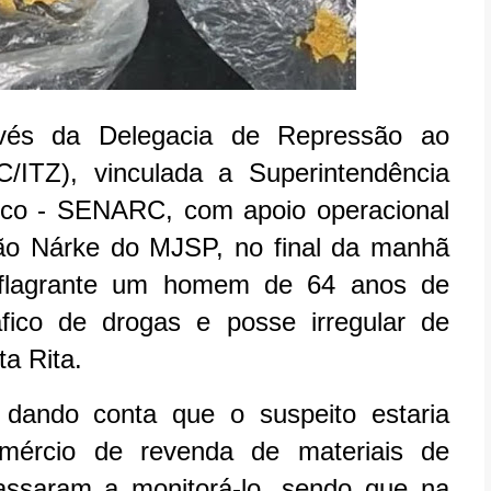
avés da Delegacia de Repressão ao
/ITZ), vinculada a Superintendência
ico - SENARC, com apoio operacional
o Nárke do MJSP, no final da manhã
 flagrante um homem de 64 anos de
áfico de drogas e posse irregular de
ta Rita.
dando conta que o suspeito estaria
mércio de revenda de materiais de
assaram a monitorá-lo, sendo que na