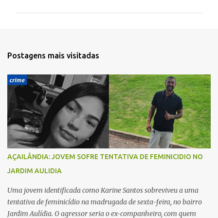
m
e
n
t
Postagens mais visitadas
á
r
i
o
s
AÇAILÂNDIA: JOVEM SOFRE TENTATIVA DE FEMINICIDIO NO
JARDIM AULIDIA
Uma jovem identificada como Karine Santos sobreviveu a uma
tentativa de feminicídio na madrugada de sexta-feira, no bairro
Jardim Aulídia. O agressor seria o ex-companheiro, com quem