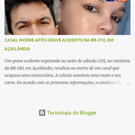
um caminhão caçamba. Com o impacto da colisão, o casal não
resistiu aos ferimentos e veio a óbito ainda no local. As vítimas
foram identificadas como Carmem Rejane e Ronaldo de Jesus.
Equipes de socorro foram acionadas, mas nada puderam fazer
além de constatar os óbitos. A Polícia Rodoviária Federal (PRF)
esteve no local para controlar o tráfego e coletar informações que
CASAL MORRE APÓS GRAVE ACIDENTE NA BR-010, EM
devem ajudar a esclarecer as causas do acidente.
AÇAILÂNDIA
Um grave acidente registrado na noite de sábado (20), na rotatória
da BR-010, em Açailândia, resultou na morte de um casal que
ocupava uma motocicleta. A colisão envolveu uma moto e um
carro. De acordo com as primeiras informações, o condutor da
motocicleta morreu ainda no local do acidente devido à gravidade
dos ferimentos. A passageira da moto chegou a ser socorrida com
vida e encaminhada para atendimento médico, mas infelizmente
não resistiu aos ferimentos e veio a óbito. Uma das vítimas foi
Tecnologia do Blogger
identificada como Gleiciane, moradora do bairro Jacu. Até o
momento, o condutor da motocicleta foi identificado como Julimar
Lucena, iria fazer 37 anos no próximo dia 28 de junho. De acordo