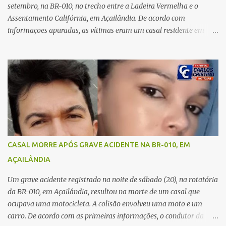
A jovem também registrou boletim de ocorrência contra o ex-
setembro, na BR-010, no trecho entre a Ladeira Vermelha e o
companheiro. Mesm...
Assentamento Califórnia, em Açailândia. De acordo com
informações apuradas, as vítimas eram um casal residente em
Imperatriz. Eles haviam vindo até o bairro Plano da Serra, em
Açailândia, para visitar familiares e estavam a caminho de casa
quando ocorreu a tragédia. O acidente envolveu uma motocicleta e
um caminhão caçamba. Com o impacto da colisão, o casal não
resistiu aos ferimentos e veio a óbito ainda no local. As vítimas
foram identificadas como Carmem Rejane e Ronaldo de Jesus.
Equipes de socorro foram acionadas, mas nada puderam fazer
além de constatar os óbitos. A Polícia Rodoviária Federal (PRF)
esteve no local para controlar o tráfego e coletar informações que
CASAL MORRE APÓS GRAVE ACIDENTE NA BR-010, EM
devem ajudar a esclarecer as causas do acidente.
AÇAILÂNDIA
Um grave acidente registrado na noite de sábado (20), na rotatória
da BR-010, em Açailândia, resultou na morte de um casal que
ocupava uma motocicleta. A colisão envolveu uma moto e um
carro. De acordo com as primeiras informações, o condutor da