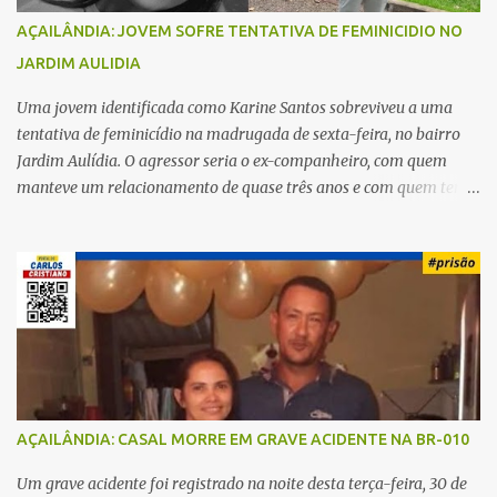
AÇAILÂNDIA: JOVEM SOFRE TENTATIVA DE FEMINICIDIO NO
JARDIM AULIDIA
Uma jovem identificada como Karine Santos sobreviveu a uma
tentativa de feminicídio na madrugada de sexta-feira, no bairro
Jardim Aulídia. O agressor seria o ex-companheiro, com quem
manteve um relacionamento de quase três anos e com quem tem
uma filha. Segundo Karine, durante todo o dia anterior, o suspeito
enviou mensagens insistindo para reatar o relacionamento, mas
ela deixou claro que não queria. Naquela noite, a vítima recebeu o
convite de um amigo para ir a uma festa. Ao chegar ao local,
percebeu que o ex também estava presente, mas permaneceu
tranquila durante todo o evento. O ataque aconteceu quando
Karine retornava para casa, por volta das 5h40 da manhã.
“Quando cheguei, ele estava escondido. Assim que me viu, entrou
no carro e começou a me atacar com uma faca, atingindo também
AÇAILÂNDIA: CASAL MORRE EM GRAVE ACIDENTE NA BR-010
o rapaz que estava comigo”, relatou. Após a agressão, Karine
recebeu atendimento médico e passa bem, estando fora de perigo.
Um grave acidente foi registrado na noite desta terça-feira, 30 de