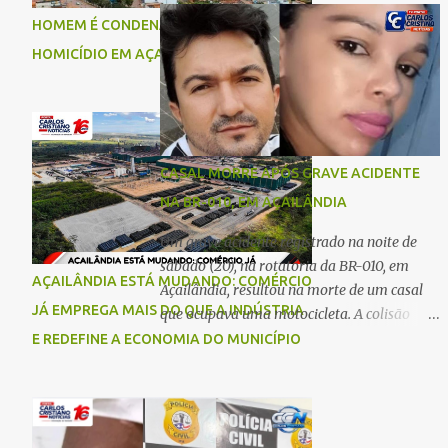
comigo”, relatou. Após a agressão, Karine
Imperatriz. Eles haviam vindo até o bairro
HOMEM É CONDENADO A 18 ANOS POR
recebeu atendimento médico e passa bem,
Plano da Serra, em Açailândia, para visitar
HOMICÍDIO EM AÇAILÂNDIA
estando fora de perigo. A jovem também
familiares e estavam a caminho de casa
registrou boletim de ocorrência contra o ex-
quando ocorreu a tragédia. O acidente
companheiro. Mesm...
envolveu uma motocicleta e um caminhão
caçamba. Com o impacto da colisão, o casal
não resistiu aos ferimentos e veio a óbito
CASAL MORRE APÓS GRAVE ACIDENTE
ainda no local. As vítimas foram
NA BR-010, EM AÇAILÂNDIA
identificadas como Carmem Rejane e
Ronaldo de Jesus. Equipes de socorro foram
Um grave acidente registrado na noite de
acionadas, mas nada puderam fazer além
sábado (20), na rotatória da BR-010, em
AÇAILÂNDIA ESTÁ MUDANDO: COMÉRCIO
de constatar os óbitos. A Polícia Rodoviária
Açailândia, resultou na morte de um casal
Federal (PRF) esteve no local para controlar
JÁ EMPREGA MAIS DO QUE A INDÚSTRIA
que ocupava uma motocicleta. A colisão
o tráfego e coletar informações que devem
envolveu uma moto e um carro. De acordo
E REDEFINE A ECONOMIA DO MUNICÍPIO
ajudar a esclarecer as causas do acidente.
com as primeiras informações, o condutor
da motocicleta morreu ainda no local do
acidente devido à gravidade dos ferimentos.
A passageira da moto chegou a ser