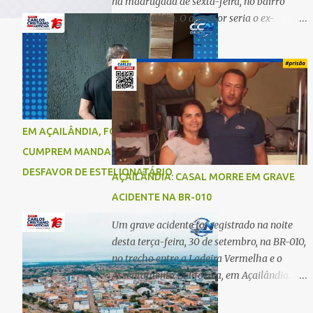
na madrugada de sexta-feira, no bairro
Jardim Aulídia. O agressor seria o ex-
companheiro, com quem manteve um
relacionamento de quase três anos e com
quem tem uma filha. Segundo Karine,
durante todo o dia anterior, o suspeito
enviou mensagens insistindo para reatar o
relacionamento, mas ela deixou claro que
EM AÇAILÂNDIA, FORÇAS DE SEGURANÇA
não queria. Naquela noite, a vítima recebeu
CUMPREM MANDADO DE PRISÃO EM
o convite de um amigo para ir a uma festa.
Ao chegar ao local, percebeu que o ex
DESFAVOR DE ESTELIONATÁRIO
AÇAILÂNDIA: CASAL MORRE EM GRAVE
também estava presente, mas permaneceu
ACIDENTE NA BR-010
tranquila durante todo o evento. O ataque
aconteceu quando Karine retornava para
Um grave acidente foi registrado na noite
casa, por volta das 5h40 da manhã.
desta terça-feira, 30 de setembro, na BR-010,
“Quando cheguei, ele estava escondido.
no trecho entre a Ladeira Vermelha e o
Assim que me viu, entrou no carro e
Assentamento Califórnia, em Açailândia. De
começou a me atacar com uma faca,
acordo com informações apuradas, as
atingindo também o rapaz que estava
vítimas eram um casal residente em