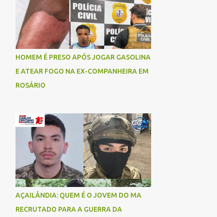
socorrida com vida e encaminhada para
atendimento médico, mas infelizmente não
resistiu aos ferimentos e veio a óbito. Uma
das vítimas foi identificada como Gleiciane,
moradora do bairro Jacu. Até o momento, o
HOMEM É PRESO APÓS JOGAR GASOLINA
condutor da motocicleta foi identificado
E ATEAR FOGO NA EX-COMPANHEIRA EM
como Julimar Lucena, iria fazer 37 anos no
ROSÁRIO
próximo dia 28 de junho. De acordo com
informações preliminares, o casal teria
discutido momentos antes do acidente.
Testemunhas relataram que, após a suposta
discussão, o condutor da motocicleta teria
invadido a contramão e colidido
frontalmente com um carro. As
circunstâncias do acidente deverão ser
apuradas pelas autoridades competentes. ...
AÇAILÂNDIA: QUEM É O JOVEM DO MA
RECRUTADO PARA A GUERRA DA