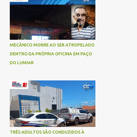
socorrida com vida e encaminhada para
atendimento médico, mas infelizmente não
resistiu aos ferimentos e veio a óbito. Uma
das vítimas foi identificada como Gleiciane,
moradora do bairro Jacu. Até o momento, o
condutor da motocicleta foi identificado
MECÂNICO MORRE AO SER ATROPELADO
como Julimar Lucena, iria fazer 37 anos no
DENTRO DA PRÓPRIA OFICINA EM PAÇO
próximo dia 28 de junho. De acordo com
informações preliminares, o casal teria
DO LUMIAR
discutido momentos antes do acidente.
Testemunhas relataram que, após a suposta
discussão, o condutor da motocicleta teria
invadido a contramão e colidido
frontalmente com um carro. As
circunstâncias do acidente deverão ser
apuradas pelas autoridades competentes. ...
TRÊS ADULTOS SÃO CONDUZIDOS À