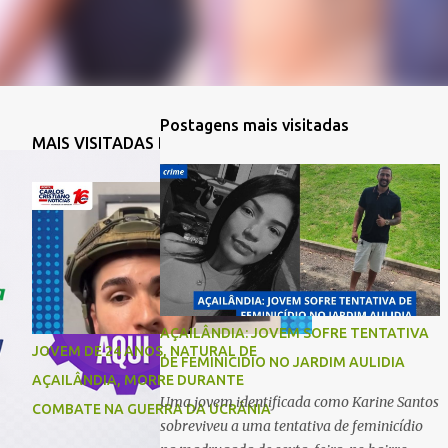
Postagens mais visitadas
MAIS VISITADAS DA SEMANA
AÇAILÂNDIA: JOVEM SOFRE TENTATIVA
JOVEM DE 24 ANOS, NATURAL DE
DE FEMINICIDIO NO JARDIM AULIDIA
AÇAILÂNDIA, MORRE DURANTE
Uma jovem identificada como Karine Santos
COMBATE NA GUERRA DA UCRÂNIA
sobreviveu a uma tentativa de feminicídio