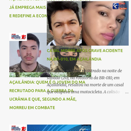
comigo”, relatou. Após a agressão, Karine
Imperatriz. Eles haviam vindo até o bairro
JÁ EMPREGA MAIS DO QUE A INDÚSTRIA
recebeu atendimento médico e passa bem,
Plano da Serra, em Açailândia, para visitar
E REDEFINE A ECONOMIA DO MUNICÍPIO
estando fora de perigo. A jovem também
familiares e estavam a caminho de casa
registrou boletim de ocorrência contra o ex-
quando ocorreu a tragédia. O acidente
companheiro. Mesm...
envolveu uma motocicleta e um caminhão
caçamba. Com o impacto da colisão, o casal
não resistiu aos ferimentos e veio a óbito
CASAL MORRE APÓS GRAVE ACIDENTE
ainda no local. As vítimas foram
NA BR-010, EM AÇAILÂNDIA
identificadas como Carmem Rejane e
Ronaldo de Jesus. Equipes de socorro foram
Um grave acidente registrado na noite de
acionadas, mas nada puderam fazer além
sábado (20), na rotatória da BR-010, em
AÇAILÂNDIA: QUEM É O JOVEM DO MA
de constatar os óbitos. A Polícia Rodoviária
Açailândia, resultou na morte de um casal
Federal (PRF) esteve no local para controlar
RECRUTADO PARA A GUERRA DA
que ocupava uma motocicleta. A colisão
o tráfego e coletar informações que devem
envolveu uma moto e um carro. De acordo
UCRÂNIA E QUE, SEGUNDO A MÃE,
ajudar a esclarecer as causas do acidente.
com as primeiras informações, o condutor
MORREU EM COMBATE
da motocicleta morreu ainda no local do
acidente devido à gravidade dos ferimentos.
A passageira da moto chegou a ser