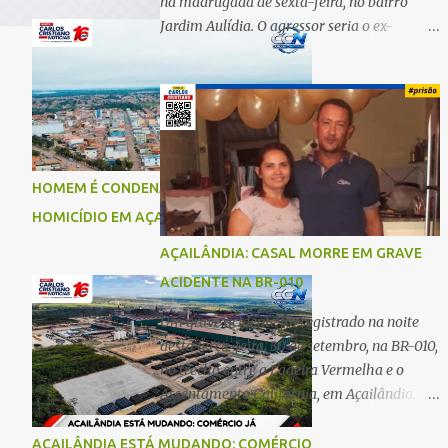
na madrugada de sexta-feira, no bairro
Jardim Aulídia. O agressor seria o ex-
companheiro, com quem manteve um
relacionamento de quase três anos e com
quem tem uma filha. Segundo Karine,
durante todo o dia anterior, o suspeito
enviou mensagens insistindo para reatar o
relacionamento, mas ela deixou claro que
HOMEM É CONDENADO A 18 ANOS POR
não queria. Naquela noite, a vítima recebeu
HOMICÍDIO EM AÇAILÂNDIA
o convite de um amigo para ir a uma festa.
Ao chegar ao local, percebeu que o ex
AÇAILÂNDIA: CASAL MORRE EM GRAVE
também estava presente, mas permaneceu
ACIDENTE NA BR-010
tranquila durante todo o evento. O ataque
aconteceu quando Karine retornava para
Um grave acidente foi registrado na noite
casa, por volta das 5h40 da manhã.
desta terça-feira, 30 de setembro, na BR-010,
“Quando cheguei, ele estava escondido.
no trecho entre a Ladeira Vermelha e o
Assim que me viu, entrou no carro e
Assentamento Califórnia, em Açailândia. De
começou a me atacar com uma faca,
acordo com informações apuradas, as
atingindo também o rapaz que estava
vítimas eram um casal residente em
AÇAILÂNDIA ESTÁ MUDANDO: COMÉRCIO