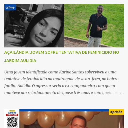
r
i
o
s
AÇAILÂNDIA: JOVEM SOFRE TENTATIVA DE FEMINICIDIO NO
JARDIM AULIDIA
Uma jovem identificada como Karine Santos sobreviveu a uma
tentativa de feminicídio na madrugada de sexta-feira, no bairro
Jardim Aulídia. O agressor seria o ex-companheiro, com quem
manteve um relacionamento de quase três anos e com quem tem
uma filha. Segundo Karine, durante todo o dia anterior, o suspeito
enviou mensagens insistindo para reatar o relacionamento, mas
ela deixou claro que não queria. Naquela noite, a vítima recebeu o
convite de um amigo para ir a uma festa. Ao chegar ao local,
percebeu que o ex também estava presente, mas permaneceu