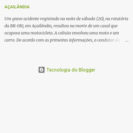
devem ajudar a esclarecer as causas do acidente.
AÇAILÂNDIA
Um grave acidente registrado na noite de sábado (20), na rotatória
da BR-010, em Açailândia, resultou na morte de um casal que
ocupava uma motocicleta. A colisão envolveu uma moto e um
carro. De acordo com as primeiras informações, o condutor da
motocicleta morreu ainda no local do acidente devido à gravidade
dos ferimentos. A passageira da moto chegou a ser socorrida com
vida e encaminhada para atendimento médico, mas infelizmente
não resistiu aos ferimentos e veio a óbito. Uma das vítimas foi
Tecnologia do Blogger
identificada como Gleiciane, moradora do bairro Jacu. Até o
momento, o condutor da motocicleta foi identificado como Julimar
Lucena, iria fazer 37 anos no próximo dia 28 de junho. De acordo
com informações preliminares, o casal teria discutido momentos
antes do acidente. Testemunhas relataram que, após a suposta
discussão, o condutor da motocicleta teria invadido a contramão e
colidido frontalmente com um carro. As circunstâncias do acidente
deverão ser apuradas pelas autoridades competentes. ...