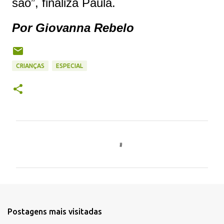
são”, finaliza Paula.
Por Giovanna Rebelo
CRIANÇAS
ESPECIAL
C
o
m
e
n
t
Postagens mais visitadas
á