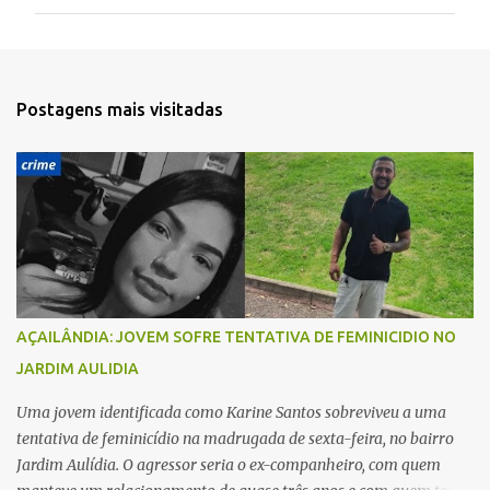
m
e
n
t
Postagens mais visitadas
á
r
i
o
s
AÇAILÂNDIA: JOVEM SOFRE TENTATIVA DE FEMINICIDIO NO
JARDIM AULIDIA
Uma jovem identificada como Karine Santos sobreviveu a uma
tentativa de feminicídio na madrugada de sexta-feira, no bairro
Jardim Aulídia. O agressor seria o ex-companheiro, com quem