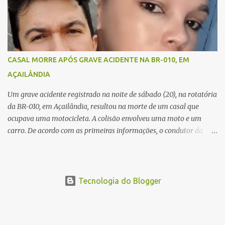
resistiu aos ferimentos e veio a óbito ainda no local. As vítimas
foram identificadas como Carmem Rejane e Ronaldo de Jesus.
Equipes de socorro foram acionadas, mas nada puderam fazer
além de constatar os óbitos. A Polícia Rodoviária Federal (PRF)
esteve no local para controlar o tráfego e coletar informações que
CASAL MORRE APÓS GRAVE ACIDENTE NA BR-010, EM
devem ajudar a esclarecer as causas do acidente.
AÇAILÂNDIA
Um grave acidente registrado na noite de sábado (20), na rotatória
da BR-010, em Açailândia, resultou na morte de um casal que
ocupava uma motocicleta. A colisão envolveu uma moto e um
carro. De acordo com as primeiras informações, o condutor da
motocicleta morreu ainda no local do acidente devido à gravidade
dos ferimentos. A passageira da moto chegou a ser socorrida com
vida e encaminhada para atendimento médico, mas infelizmente
não resistiu aos ferimentos e veio a óbito. Uma das vítimas foi
Tecnologia do Blogger
identificada como Gleiciane, moradora do bairro Jacu. Até o
momento, o condutor da motocicleta foi identificado como Julimar
Lucena, iria fazer 37 anos no próximo dia 28 de junho. De acordo