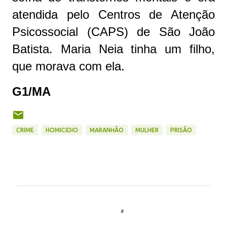
atendida pelo Centros de Atenção
Psicossocial (CAPS) de São João
Batista. Maria Neia tinha um filho,
que morava com ela.
G1/MA
CRIME
HOMICIDIO
MARANHÃO
MULHER
PRISÃO
C
o