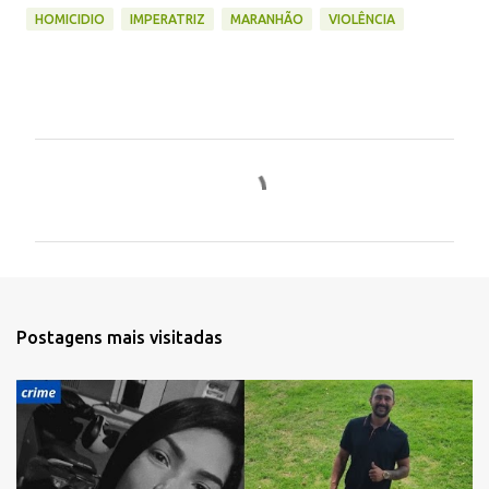
HOMICIDIO
IMPERATRIZ
MARANHÃO
VIOLÊNCIA
C
o
m
e
n
t
Postagens mais visitadas
á
r
i
o
s