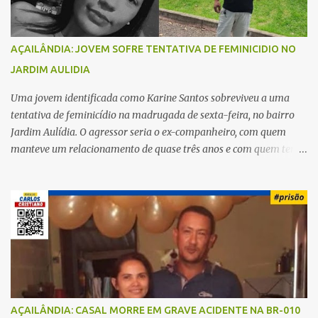
AÇAILÂNDIA: JOVEM SOFRE TENTATIVA DE FEMINICIDIO NO
JARDIM AULIDIA
Uma jovem identificada como Karine Santos sobreviveu a uma
tentativa de feminicídio na madrugada de sexta-feira, no bairro
Jardim Aulídia. O agressor seria o ex-companheiro, com quem
manteve um relacionamento de quase três anos e com quem tem
uma filha. Segundo Karine, durante todo o dia anterior, o suspeito
enviou mensagens insistindo para reatar o relacionamento, mas
ela deixou claro que não queria. Naquela noite, a vítima recebeu o
convite de um amigo para ir a uma festa. Ao chegar ao local,
percebeu que o ex também estava presente, mas permaneceu
tranquila durante todo o evento. O ataque aconteceu quando
Karine retornava para casa, por volta das 5h40 da manhã.
“Quando cheguei, ele estava escondido. Assim que me viu, entrou
no carro e começou a me atacar com uma faca, atingindo também
AÇAILÂNDIA: CASAL MORRE EM GRAVE ACIDENTE NA BR-010