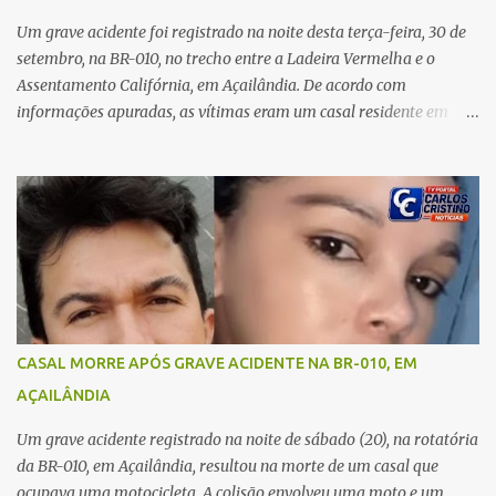
o rapaz que estava comigo”, relatou. Após a agressão, Karine
recebeu atendimento médico e passa bem, estando fora de perigo.
Um grave acidente foi registrado na noite desta terça-feira, 30 de
A jovem também registrou boletim de ocorrência contra o ex-
setembro, na BR-010, no trecho entre a Ladeira Vermelha e o
companheiro. Mesm...
Assentamento Califórnia, em Açailândia. De acordo com
informações apuradas, as vítimas eram um casal residente em
Imperatriz. Eles haviam vindo até o bairro Plano da Serra, em
Açailândia, para visitar familiares e estavam a caminho de casa
quando ocorreu a tragédia. O acidente envolveu uma motocicleta e
um caminhão caçamba. Com o impacto da colisão, o casal não
resistiu aos ferimentos e veio a óbito ainda no local. As vítimas
foram identificadas como Carmem Rejane e Ronaldo de Jesus.
Equipes de socorro foram acionadas, mas nada puderam fazer
além de constatar os óbitos. A Polícia Rodoviária Federal (PRF)
esteve no local para controlar o tráfego e coletar informações que
CASAL MORRE APÓS GRAVE ACIDENTE NA BR-010, EM
devem ajudar a esclarecer as causas do acidente.
AÇAILÂNDIA
Um grave acidente registrado na noite de sábado (20), na rotatória
da BR-010, em Açailândia, resultou na morte de um casal que
ocupava uma motocicleta. A colisão envolveu uma moto e um