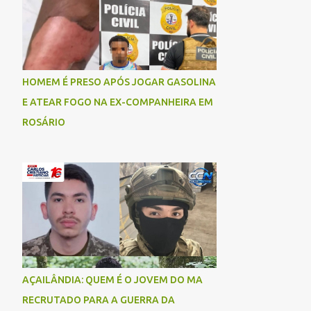
socorrida com vida e encaminhada para
atendimento médico, mas infelizmente não
resistiu aos ferimentos e veio a óbito. Uma
das vítimas foi identificada como Gleiciane,
moradora do bairro Jacu. Até o momento, o
HOMEM É PRESO APÓS JOGAR GASOLINA
condutor da motocicleta foi identificado
E ATEAR FOGO NA EX-COMPANHEIRA EM
como Julimar Lucena, iria fazer 37 anos no
ROSÁRIO
próximo dia 28 de junho. De acordo com
informações preliminares, o casal teria
discutido momentos antes do acidente.
Testemunhas relataram que, após a suposta
discussão, o condutor da motocicleta teria
invadido a contramão e colidido
frontalmente com um carro. As
circunstâncias do acidente deverão ser
apuradas pelas autoridades competentes. ...
AÇAILÂNDIA: QUEM É O JOVEM DO MA
RECRUTADO PARA A GUERRA DA