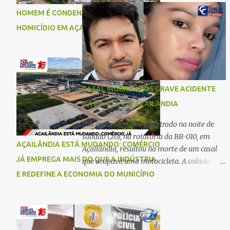
comigo”, relatou. Após a agressão, Karine
Imperatriz. Eles haviam vindo até o bairro
HOMEM É CONDENADO A 18 ANOS POR
recebeu atendimento médico e passa bem,
Plano da Serra, em Açailândia, para visitar
HOMICÍDIO EM AÇAILÂNDIA
estando fora de perigo. A jovem também
familiares e estavam a caminho de casa
registrou boletim de ocorrência contra o ex-
quando ocorreu a tragédia. O acidente
companheiro. Mesm...
envolveu uma motocicleta e um caminhão
caçamba. Com o impacto da colisão, o casal
não resistiu aos ferimentos e veio a óbito
CASAL MORRE APÓS GRAVE ACIDENTE
ainda no local. As vítimas foram
NA BR-010, EM AÇAILÂNDIA
identificadas como Carmem Rejane e
Ronaldo de Jesus. Equipes de socorro foram
Um grave acidente registrado na noite de
acionadas, mas nada puderam fazer além
sábado (20), na rotatória da BR-010, em
AÇAILÂNDIA ESTÁ MUDANDO: COMÉRCIO
de constatar os óbitos. A Polícia Rodoviária
Açailândia, resultou na morte de um casal
Federal (PRF) esteve no local para controlar
JÁ EMPREGA MAIS DO QUE A INDÚSTRIA
que ocupava uma motocicleta. A colisão
o tráfego e coletar informações que devem
envolveu uma moto e um carro. De acordo
E REDEFINE A ECONOMIA DO MUNICÍPIO
ajudar a esclarecer as causas do acidente.
com as primeiras informações, o condutor
da motocicleta morreu ainda no local do
acidente devido à gravidade dos ferimentos.
A passageira da moto chegou a ser