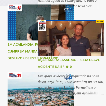
na madrugada de sexta-feira, no bairro
Jardim Aulídia. O agressor seria o ex-
companheiro, com quem manteve um
relacionamento de quase três anos e com
quem tem uma filha. Segundo Karine,
durante todo o dia anterior, o suspeito
enviou mensagens insistindo para reatar o
relacionamento, mas ela deixou claro que
EM AÇAILÂNDIA, FORÇAS DE SEGURANÇA
não queria. Naquela noite, a vítima recebeu
CUMPREM MANDADO DE PRISÃO EM
o convite de um amigo para ir a uma festa.
Ao chegar ao local, percebeu que o ex
DESFAVOR DE ESTELIONATÁRIO
AÇAILÂNDIA: CASAL MORRE EM GRAVE
também estava presente, mas permaneceu
ACIDENTE NA BR-010
tranquila durante todo o evento. O ataque
aconteceu quando Karine retornava para
Um grave acidente foi registrado na noite
casa, por volta das 5h40 da manhã.
desta terça-feira, 30 de setembro, na BR-010,
“Quando cheguei, ele estava escondido.
no trecho entre a Ladeira Vermelha e o
Assim que me viu, entrou no carro e
Assentamento Califórnia, em Açailândia. De
começou a me atacar com uma faca,
acordo com informações apuradas, as
atingindo também o rapaz que estava
vítimas eram um casal residente em