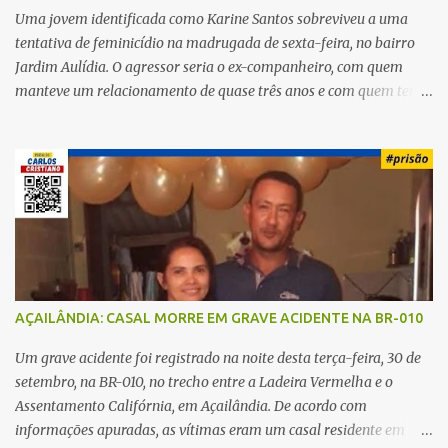
Uma jovem identificada como Karine Santos sobreviveu a uma
tentativa de feminicídio na madrugada de sexta-feira, no bairro
Jardim Aulídia. O agressor seria o ex-companheiro, com quem
manteve um relacionamento de quase três anos e com quem tem
uma filha. Segundo Karine, durante todo o dia anterior, o suspeito
enviou mensagens insistindo para reatar o relacionamento, mas
ela deixou claro que não queria. Naquela noite, a vítima recebeu o
convite de um amigo para ir a uma festa. Ao chegar ao local,
percebeu que o ex também estava presente, mas permaneceu
tranquila durante todo o evento. O ataque aconteceu quando
Karine retornava para casa, por volta das 5h40 da manhã.
“Quando cheguei, ele estava escondido. Assim que me viu, entrou
no carro e começou a me atacar com uma faca, atingindo também
AÇAILÂNDIA: CASAL MORRE EM GRAVE ACIDENTE NA BR-010
o rapaz que estava comigo”, relatou. Após a agressão, Karine
recebeu atendimento médico e passa bem, estando fora de perigo.
Um grave acidente foi registrado na noite desta terça-feira, 30 de
A jovem também registrou boletim de ocorrência contra o ex-
setembro, na BR-010, no trecho entre a Ladeira Vermelha e o
companheiro. Mesm...
Assentamento Califórnia, em Açailândia. De acordo com
informações apuradas, as vítimas eram um casal residente em