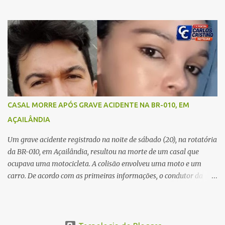
Imperatriz. Eles haviam vindo até o bairro Plano da Serra, em
Açailândia, para visitar familiares e estavam a caminho de casa
quando ocorreu a tragédia. O acidente envolveu uma motocicleta e
um caminhão caçamba. Com o impacto da colisão, o casal não
resistiu aos ferimentos e veio a óbito ainda no local. As vítimas
foram identificadas como Carmem Rejane e Ronaldo de Jesus.
Equipes de socorro foram acionadas, mas nada puderam fazer
além de constatar os óbitos. A Polícia Rodoviária Federal (PRF)
esteve no local para controlar o tráfego e coletar informações que
CASAL MORRE APÓS GRAVE ACIDENTE NA BR-010, EM
devem ajudar a esclarecer as causas do acidente.
AÇAILÂNDIA
Um grave acidente registrado na noite de sábado (20), na rotatória
da BR-010, em Açailândia, resultou na morte de um casal que
ocupava uma motocicleta. A colisão envolveu uma moto e um
carro. De acordo com as primeiras informações, o condutor da
motocicleta morreu ainda no local do acidente devido à gravidade
dos ferimentos. A passageira da moto chegou a ser socorrida com
vida e encaminhada para atendimento médico, mas infelizmente
não resistiu aos ferimentos e veio a óbito. Uma das vítimas foi