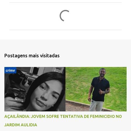
C
o
m
e
n
t
Postagens mais visitadas
á
r
i
o
s
AÇAILÂNDIA: JOVEM SOFRE TENTATIVA DE FEMINICIDIO NO
JARDIM AULIDIA