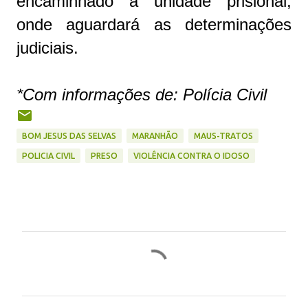
encaminhado à unidade prisional,
onde aguardará as determinações
judiciais.
*Com informações de: Polícia Civil
BOM JESUS DAS SELVAS
MARANHÃO
MAUS-TRATOS
POLICIA CIVIL
PRESO
VIOLÊNCIA CONTRA O IDOSO
C
o
m