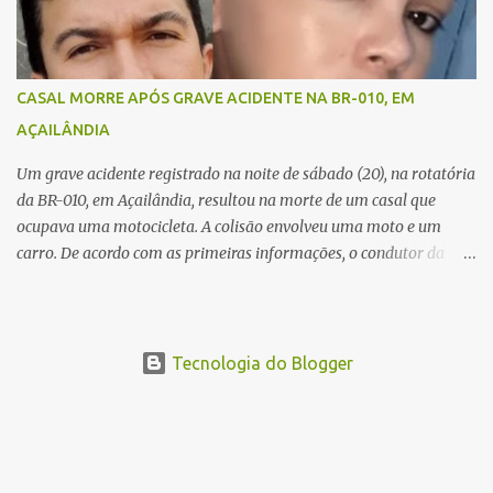
foram identificadas como Carmem Rejane e Ronaldo de Jesus.
Equipes de socorro foram acionadas, mas nada puderam fazer
além de constatar os óbitos. A Polícia Rodoviária Federal (PRF)
esteve no local para controlar o tráfego e coletar informações que
CASAL MORRE APÓS GRAVE ACIDENTE NA BR-010, EM
devem ajudar a esclarecer as causas do acidente.
AÇAILÂNDIA
Um grave acidente registrado na noite de sábado (20), na rotatória
da BR-010, em Açailândia, resultou na morte de um casal que
ocupava uma motocicleta. A colisão envolveu uma moto e um
carro. De acordo com as primeiras informações, o condutor da
motocicleta morreu ainda no local do acidente devido à gravidade
dos ferimentos. A passageira da moto chegou a ser socorrida com
vida e encaminhada para atendimento médico, mas infelizmente
não resistiu aos ferimentos e veio a óbito. Uma das vítimas foi
Tecnologia do Blogger
identificada como Gleiciane, moradora do bairro Jacu. Até o
momento, o condutor da motocicleta foi identificado como Julimar
Lucena, iria fazer 37 anos no próximo dia 28 de junho. De acordo
com informações preliminares, o casal teria discutido momentos
antes do acidente. Testemunhas relataram que, após a suposta