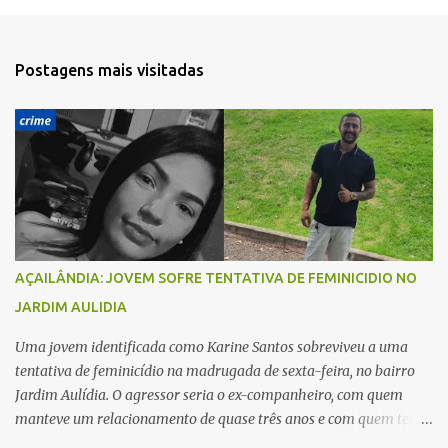
e
n
t
Postagens mais visitadas
á
r
i
o
s
AÇAILÂNDIA: JOVEM SOFRE TENTATIVA DE FEMINICIDIO NO
JARDIM AULIDIA
Uma jovem identificada como Karine Santos sobreviveu a uma
tentativa de feminicídio na madrugada de sexta-feira, no bairro
Jardim Aulídia. O agressor seria o ex-companheiro, com quem
manteve um relacionamento de quase três anos e com quem tem
uma filha. Segundo Karine, durante todo o dia anterior, o suspeito