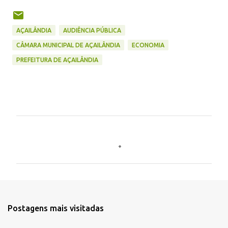
AÇAILÂNDIA
AUDIÊNCIA PÚBLICA
CÂMARA MUNICIPAL DE AÇAILÂNDIA
ECONOMIA
PREFEITURA DE AÇAILÂNDIA
C
o
m
e
n
t
Postagens mais visitadas
á