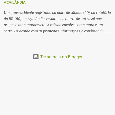
AÇAILÂNDIA
Um grave acidente registrado na noite de sábado (20), na rotatória
da BR-010, em Açailândia, resultou na morte de um casal que
ocupava uma motocicleta. A colisão envolveu uma moto e um
carro. De acordo com as primeiras informações, o condutor da
motocicleta morreu ainda no local do acidente devido à gravidade
dos ferimentos. A passageira da moto chegou a ser socorrida com
vida e encaminhada para atendimento médico, mas infelizmente
não resistiu aos ferimentos e veio a óbito. Uma das vítimas foi
Tecnologia do Blogger
identificada como Gleiciane, moradora do bairro Jacu. Até o
momento, o condutor da motocicleta foi identificado como Julimar
Lucena, iria fazer 37 anos no próximo dia 28 de junho. De acordo
com informações preliminares, o casal teria discutido momentos
antes do acidente. Testemunhas relataram que, após a suposta
discussão, o condutor da motocicleta teria invadido a contramão e
colidido frontalmente com um carro. As circunstâncias do acidente
deverão ser apuradas pelas autoridades competentes. ...