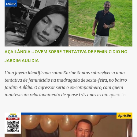
r
i
o
s
AÇAILÂNDIA: JOVEM SOFRE TENTATIVA DE FEMINICIDIO NO
JARDIM AULIDIA
Uma jovem identificada como Karine Santos sobreviveu a uma
tentativa de feminicídio na madrugada de sexta-feira, no bairro
Jardim Aulídia. O agressor seria o ex-companheiro, com quem
manteve um relacionamento de quase três anos e com quem tem
uma filha. Segundo Karine, durante todo o dia anterior, o suspeito
enviou mensagens insistindo para reatar o relacionamento, mas
ela deixou claro que não queria. Naquela noite, a vítima recebeu o
convite de um amigo para ir a uma festa. Ao chegar ao local,
percebeu que o ex também estava presente, mas permaneceu