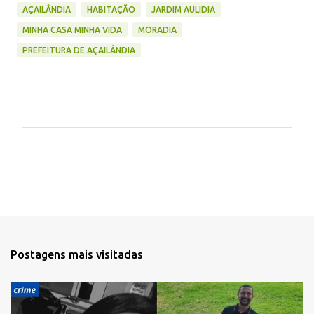
AÇAILÂNDIA
HABITAÇÃO
JARDIM AULIDIA
MINHA CASA MINHA VIDA
MORADIA
PREFEITURA DE AÇAILÂNDIA
C
o
m
e
n
t
Postagens mais visitadas
á
r
i