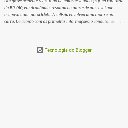
Um grave acidente registrado na noite de sábado (20), na rotatória
da BR-010, em Açailândia, resultou na morte de um casal que
ocupava uma motocicleta. A colisão envolveu uma moto e um
carro. De acordo com as primeiras informações, o condutor da
motocicleta morreu ainda no local do acidente devido à gravidade
dos ferimentos. A passageira da moto chegou a ser socorrida com
vida e encaminhada para atendimento médico, mas infelizmente
não resistiu aos ferimentos e veio a óbito. Uma das vítimas foi
Tecnologia do Blogger
identificada como Gleiciane, moradora do bairro Jacu. Até o
momento, o condutor da motocicleta foi identificado como Julimar
Lucena, iria fazer 37 anos no próximo dia 28 de junho. De acordo
com informações preliminares, o casal teria discutido momentos
antes do acidente. Testemunhas relataram que, após a suposta
discussão, o condutor da motocicleta teria invadido a contramão e
colidido frontalmente com um carro. As circunstâncias do acidente
deverão ser apuradas pelas autoridades competentes. ...