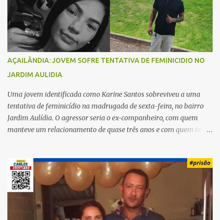
o
s
AÇAILÂNDIA: JOVEM SOFRE TENTATIVA DE FEMINICIDIO NO
JARDIM AULIDIA
Uma jovem identificada como Karine Santos sobreviveu a uma
tentativa de feminicídio na madrugada de sexta-feira, no bairro
Jardim Aulídia. O agressor seria o ex-companheiro, com quem
manteve um relacionamento de quase três anos e com quem tem
uma filha. Segundo Karine, durante todo o dia anterior, o suspeito
enviou mensagens insistindo para reatar o relacionamento, mas
ela deixou claro que não queria. Naquela noite, a vítima recebeu o
convite de um amigo para ir a uma festa. Ao chegar ao local,
percebeu que o ex também estava presente, mas permaneceu
tranquila durante todo o evento. O ataque aconteceu quando
Karine retornava para casa, por volta das 5h40 da manhã.