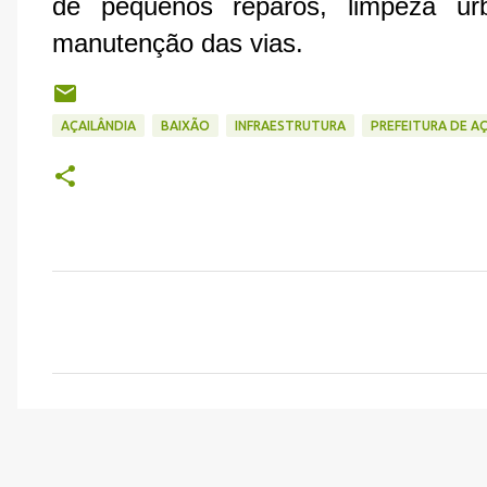
de pequenos reparos, limpeza 
manutenção das vias.
AÇAILÂNDIA
BAIXÃO
INFRAESTRUTURA
PREFEITURA DE A
C
o
m
e
n
t