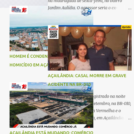
na madrugada de sexta-feira, no bairro
Jardim Aulídia. O agressor seria o ex-
companheiro, com quem manteve um
relacionamento de quase três anos e com
quem tem uma filha. Segundo Karine,
durante todo o dia anterior, o suspeito
enviou mensagens insistindo para reatar o
relacionamento, mas ela deixou claro que
HOMEM É CONDENADO A 18 ANOS POR
não queria. Naquela noite, a vítima recebeu
HOMICÍDIO EM AÇAILÂNDIA
o convite de um amigo para ir a uma festa.
Ao chegar ao local, percebeu que o ex
AÇAILÂNDIA: CASAL MORRE EM GRAVE
também estava presente, mas permaneceu
ACIDENTE NA BR-010
tranquila durante todo o evento. O ataque
aconteceu quando Karine retornava para
Um grave acidente foi registrado na noite
casa, por volta das 5h40 da manhã.
desta terça-feira, 30 de setembro, na BR-010,
“Quando cheguei, ele estava escondido.
no trecho entre a Ladeira Vermelha e o
Assim que me viu, entrou no carro e
Assentamento Califórnia, em Açailândia. De
começou a me atacar com uma faca,
acordo com informações apuradas, as
atingindo também o rapaz que estava
vítimas eram um casal residente em
AÇAILÂNDIA ESTÁ MUDANDO: COMÉRCIO