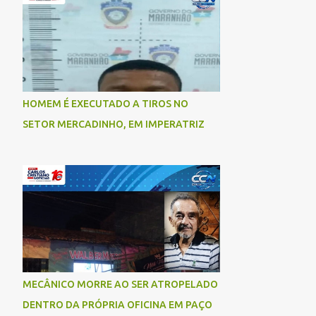
socorrida com vida e encaminhada para
atendimento médico, mas infelizmente não
resistiu aos ferimentos e veio a óbito. Uma
das vítimas foi identificada como Gleiciane,
moradora do bairro Jacu. Até o momento, o
condutor da motocicleta foi identificado
HOMEM É EXECUTADO A TIROS NO
como Julimar Lucena, iria fazer 37 anos no
SETOR MERCADINHO, EM IMPERATRIZ
próximo dia 28 de junho. De acordo com
informações preliminares, o casal teria
discutido momentos antes do acidente.
Testemunhas relataram que, após a suposta
discussão, o condutor da motocicleta teria
invadido a contramão e colidido
frontalmente com um carro. As
circunstâncias do acidente deverão ser
apuradas pelas autoridades competentes. ...
MECÂNICO MORRE AO SER ATROPELADO
DENTRO DA PRÓPRIA OFICINA EM PAÇO