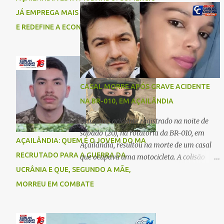
comigo”, relatou. Após a agressão, Karine
Imperatriz. Eles haviam vindo até o bairro
JÁ EMPREGA MAIS DO QUE A INDÚSTRIA
recebeu atendimento médico e passa bem,
Plano da Serra, em Açailândia, para visitar
E REDEFINE A ECONOMIA DO MUNICÍPIO
estando fora de perigo. A jovem também
familiares e estavam a caminho de casa
registrou boletim de ocorrência contra o ex-
quando ocorreu a tragédia. O acidente
companheiro. Mesm...
envolveu uma motocicleta e um caminhão
caçamba. Com o impacto da colisão, o casal
não resistiu aos ferimentos e veio a óbito
CASAL MORRE APÓS GRAVE ACIDENTE
ainda no local. As vítimas foram
NA BR-010, EM AÇAILÂNDIA
identificadas como Carmem Rejane e
Ronaldo de Jesus. Equipes de socorro foram
Um grave acidente registrado na noite de
acionadas, mas nada puderam fazer além
sábado (20), na rotatória da BR-010, em
AÇAILÂNDIA: QUEM É O JOVEM DO MA
de constatar os óbitos. A Polícia Rodoviária
Açailândia, resultou na morte de um casal
Federal (PRF) esteve no local para controlar
RECRUTADO PARA A GUERRA DA
que ocupava uma motocicleta. A colisão
o tráfego e coletar informações que devem
envolveu uma moto e um carro. De acordo
UCRÂNIA E QUE, SEGUNDO A MÃE,
ajudar a esclarecer as causas do acidente.
com as primeiras informações, o condutor
MORREU EM COMBATE
da motocicleta morreu ainda no local do
acidente devido à gravidade dos ferimentos.
A passageira da moto chegou a ser